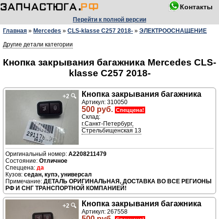
Контакты
Перейти к полной версии
Главная
»
Mercedes
»
CLS-klasse C257 2018-
»
ЭЛЕКТРООСНАЩЕНИЕ
Другие детали категории
Кнопка закрывания багажника Mercedes CLS-
klasse C257 2018-
Кнопка закрывания багажника
+2
🔍
Артикул: 310050
500 руб.
Спеццена!
Склад:
г.Санкт-Петербург,
Стрельбищенская 13
A2208211479
Отличное
да
седан, купэ, универсал
ДЕТАЛЬ ОРИГИНАЛЬНАЯ, ДОСТАВКА ВО ВСЕ РЕГИОНЫ
РФ И СНГ ТРАНСПОРТНОЙ КОМПАНИЕЙ!
Кнопка закрывания багажника
+2
🔍
Артикул: 267558
500 руб.