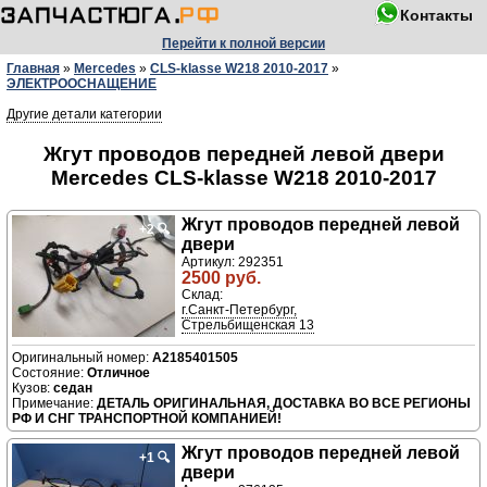
Контакты
Перейти к полной версии
Главная
»
Mercedes
»
CLS-klasse W218 2010-2017
»
ЭЛЕКТРООСНАЩЕНИЕ
Другие детали категории
Жгут проводов передней левой двери
Mercedes CLS-klasse W218 2010-2017
Жгут проводов передней левой
+2
🔍
двери
Артикул: 292351
2500 руб.
Склад:
г.Санкт-Петербург,
Стрельбищенская 13
A2185401505
Отличное
седан
ДЕТАЛЬ ОРИГИНАЛЬНАЯ, ДОСТАВКА ВО ВСЕ РЕГИОНЫ
РФ И СНГ ТРАНСПОРТНОЙ КОМПАНИЕЙ!
Жгут проводов передней левой
+1
🔍
двери