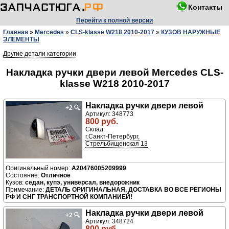
Контакты
Перейти к полной версии
Главная
»
Mercedes
»
CLS-klasse W218 2010-2017
»
КУЗОВ НАРУЖНЫЕ
ЭЛЕМЕНТЫ
Другие детали категории
Накладка ручки двери левой Mercedes CLS-
klasse W218 2010-2017
Накладка ручки двери левой
+2
🔍
Артикул: 348773
800 руб.
Склад:
г.Санкт-Петербург,
Стрельбищенская 13
A20476005209999
Отличное
седан, купэ, универсал, внедорожник
ДЕТАЛЬ ОРИГИНАЛЬНАЯ, ДОСТАВКА ВО ВСЕ РЕГИОНЫ
РФ И СНГ ТРАНСПОРТНОЙ КОМПАНИЕЙ!
Накладка ручки двери левой
+2
🔍
Артикул: 348724
800 руб.