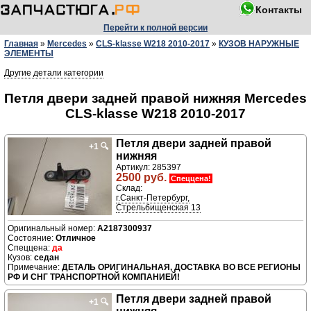
Контакты
Перейти к полной версии
Главная
»
Mercedes
»
CLS-klasse W218 2010-2017
»
КУЗОВ НАРУЖНЫЕ
ЭЛЕМЕНТЫ
Другие детали категории
Петля двери задней правой нижняя Mercedes
CLS-klasse W218 2010-2017
Петля двери задней правой
+1
🔍
нижняя
Артикул: 285397
2500 руб.
Спеццена!
Склад:
г.Санкт-Петербург,
Стрельбищенская 13
A2187300937
Отличное
да
седан
ДЕТАЛЬ ОРИГИНАЛЬНАЯ, ДОСТАВКА ВО ВСЕ РЕГИОНЫ
РФ И СНГ ТРАНСПОРТНОЙ КОМПАНИЕЙ!
Петля двери задней правой
+1
🔍