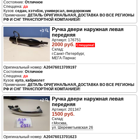
Отличное
да
седан, хэтчбэк, универсал, внедорожник
ДЕТАЛЬ ОРИГИНАЛЬНАЯ, ДОСТАВКА ВО ВСЕ РЕГИОНЫ
РФ И СНГ ТРАНСПОРТНОЙ КОМПАНИЕЙ!
Ручка двери нaружная левая
+3
🔍
передняя
Артикул: 176751
2000 руб.
Спеццена!
Склад:
г.Санкт-Петербург,
МЕГА Парнас
A20476013709197
Отличное
да
купэ, кабриолет
ДЕТАЛЬ ОРИГИНАЛЬНАЯ, ДОСТАВКА ВО ВСЕ РЕГИОНЫ
РФ И СНГ ТРАНСПОРТНОЙ КОМПАНИЕЙ!
Ручка двери нaружная левая
+2
🔍
передняя
Артикул: 201347
1500 руб.
Склад:
г.Москва,
ул. Шереметьевская 26
A20476013701623