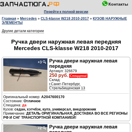
Контакты
Перейти к полной версии
Главная
»
Mercedes
»
CLS-klasse W218 2010-2017
»
КУЗОВ НАРУЖНЫЕ
ЭЛЕМЕНТЫ
Другие детали категории
Ручка двери нaружная левая передняя
Mercedes CLS-klasse W218 2010-2017
Ручка двери нaружная левая
+3
🔍
передняя
Артикул: 326679
250 руб.
Спеццена!
Склад:
г.Санкт-Петербург,
Стрельбищенская 13
A2047600170
Отличное
да
седан, хэтчбэк, купэ, универсал, внедорожник
ДЕТАЛЬ ОРИГИНАЛЬНАЯ, ДОСТАВКА ВО ВСЕ РЕГИОНЫ
РФ И СНГ ТРАНСПОРТНОЙ КОМПАНИЕЙ!
Ручка двери нaружная левая
+2
🔍