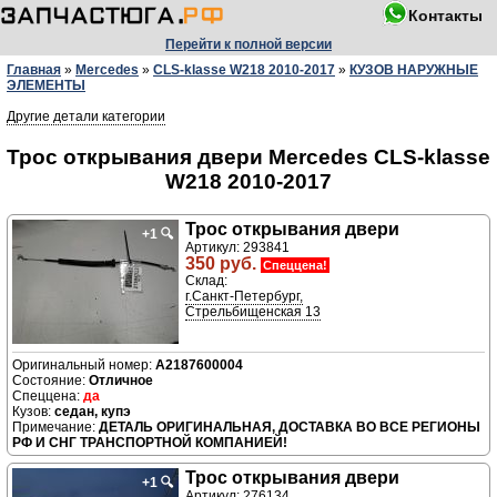
Контакты
Перейти к полной версии
Главная
»
Mercedes
»
CLS-klasse W218 2010-2017
»
КУЗОВ НАРУЖНЫЕ
ЭЛЕМЕНТЫ
Другие детали категории
Трос открывания двери Mercedes CLS-klasse
W218 2010-2017
Трос открывания двери
+1
🔍
Артикул: 293841
350 руб.
Спеццена!
Склад:
г.Санкт-Петербург,
Стрельбищенская 13
A2187600004
Отличное
да
седан, купэ
ДЕТАЛЬ ОРИГИНАЛЬНАЯ, ДОСТАВКА ВО ВСЕ РЕГИОНЫ
РФ И СНГ ТРАНСПОРТНОЙ КОМПАНИЕЙ!
Трос открывания двери
+1
🔍
Артикул: 276134