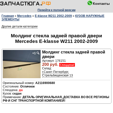
Контакты
Перейти к полной версии
Главная
»
Mercedes
»
E-klasse W211 2002-2009
»
КУЗОВ НАРУЖНЫЕ
ЭЛЕМЕНТЫ
Другие детали категории
Молдинг стекла задней правой двери
Mercedes E-klasse W211 2002-2009
Молдинг стекла задней правой
+1
🔍
двери
Артикул: 176151
200 руб.
Спеццена!
Склад:
г.Санкт-Петербург,
Стрельбищенская 13
A2116900680
Отличное
да
седан
ДЕТАЛЬ ОРИГИНАЛЬНАЯ, ДОСТАВКА ВО ВСЕ РЕГИОНЫ
РФ И СНГ ТРАНСПОРТНОЙ КОМПАНИЕЙ!