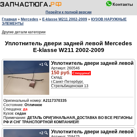
Контакты
Перейти к полной версии
Главная
»
Mercedes
»
E-klasse W211 2002-2009
»
КУЗОВ НАРУЖНЫЕ
ЭЛЕМЕНТЫ
Другие детали категории
Уплотнитель двери задней левой Mercedes
E-klasse W211 2002-2009
Уплотнитель двери задней левой
+1
🔍
Артикул: 260546
150 руб.
Спеццена!
Склад:
г.Санкт-Петербург,
Стрельбищенская 13
A2117370335
Отличное
да
седан
ДЕТАЛЬ ОРИГИНАЛЬНАЯ, ДОСТАВКА ВО ВСЕ РЕГИОНЫ
РФ И СНГ ТРАНСПОРТНОЙ КОМПАНИЕЙ!
Уплотнитель двери задней левой
+2
🔍
Артикул: 259475