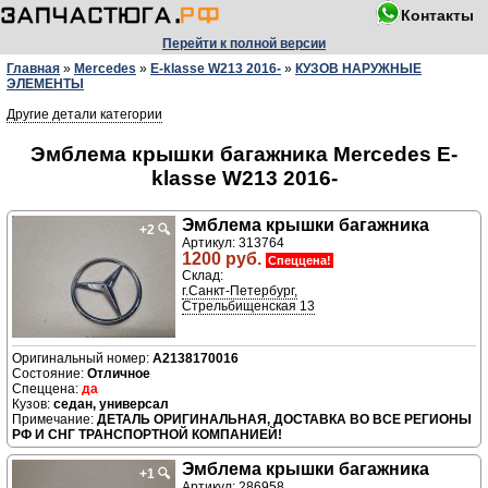
Контакты
Перейти к полной версии
Главная
»
Mercedes
»
E-klasse W213 2016-
»
КУЗОВ НАРУЖНЫЕ
ЭЛЕМЕНТЫ
Другие детали категории
Эмблема крышки багажника Mercedes E-
klasse W213 2016-
Эмблема крышки багажника
+2
🔍
Артикул: 313764
1200 руб.
Спеццена!
Склад:
г.Санкт-Петербург,
Стрельбищенская 13
A2138170016
Отличное
да
седан, универсал
ДЕТАЛЬ ОРИГИНАЛЬНАЯ, ДОСТАВКА ВО ВСЕ РЕГИОНЫ
РФ И СНГ ТРАНСПОРТНОЙ КОМПАНИЕЙ!
Эмблема крышки багажника
+1
🔍
Артикул: 286958