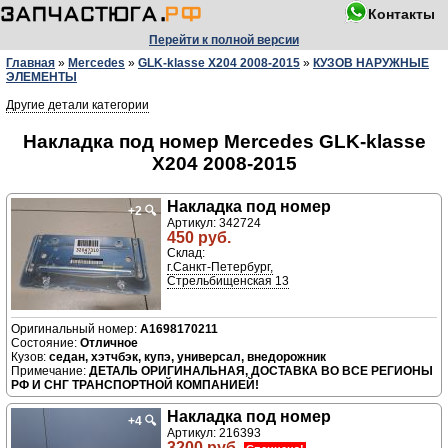
Контакты
Перейти к полной версии
Главная
»
Mercedes
»
GLK-klasse X204 2008-2015
»
КУЗОВ НАРУЖНЫЕ
ЭЛЕМЕНТЫ
Другие детали категории
Накладка под номер Mercedes GLK-klasse
X204 2008-2015
Накладка под номер
+2
🔍
Артикул: 342724
450 руб.
Склад:
г.Санкт-Петербург,
Стрельбищенская 13
A1698170211
Отличное
седан, хэтчбэк, купэ, универсал, внедорожник
ДЕТАЛЬ ОРИГИНАЛЬНАЯ, ДОСТАВКА ВО ВСЕ РЕГИОНЫ
РФ И СНГ ТРАНСПОРТНОЙ КОМПАНИЕЙ!
Накладка под номер
+4
🔍
Артикул: 216393
3200 руб.