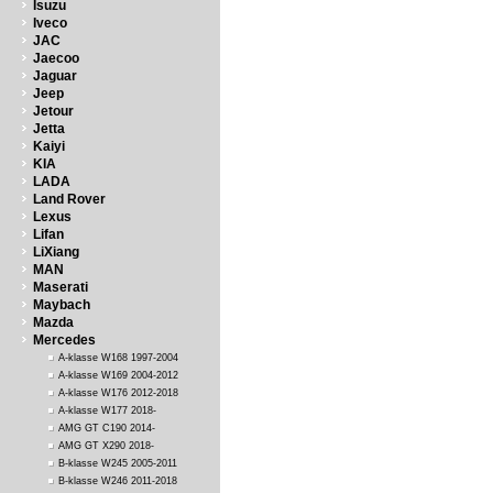
Isuzu
Iveco
JAC
Jaecoo
Jaguar
Jeep
Jetour
Jetta
Kaiyi
KIA
LADA
Land Rover
Lexus
Lifan
LiXiang
MAN
Maserati
Maybach
Mazda
Mercedes
A-klasse W168 1997-2004
A-klasse W169 2004-2012
A-klasse W176 2012-2018
A-klasse W177 2018-
AMG GT C190 2014-
AMG GT X290 2018-
B-klasse W245 2005-2011
B-klasse W246 2011-2018