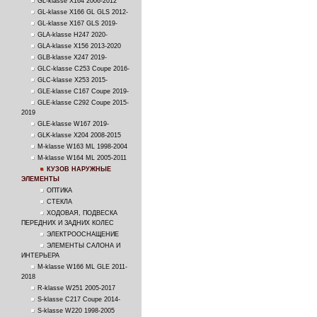
GL-klasse X164 2006-2012
GL-klasse X166 GL GLS 2012-
GL-klasse X167 GLS 2019-
GLA-klasse H247 2020-
GLA-klasse X156 2013-2020
GLB-klasse X247 2019-
GLC-klasse C253 Coupe 2016-
GLC-klasse X253 2015-
GLE-klasse C167 Coupe 2019-
GLE-klasse C292 Coupe 2015-
2019
GLE-klasse W167 2019-
GLK-klasse X204 2008-2015
M-klasse W163 ML 1998-2004
M-klasse W164 ML 2005-2011
КУЗОВ НАРУЖНЫЕ
ЭЛЕМЕНТЫ
ОПТИКА
СТЕКЛА
ХОДОВАЯ, ПОДВЕСКА
ПЕРЕДНИХ И ЗАДНИХ КОЛЕС
ЭЛЕКТРООСНАЩЕНИЕ
ЭЛЕМЕНТЫ САЛОНА И
ИНТЕРЬЕРА
M-klasse W166 ML GLE 2011-
2018
R-klasse W251 2005-2017
S-klasse C217 Coupe 2014-
S-klasse W220 1998-2005