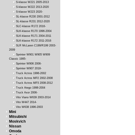
S-klasse W221 2005-2013
S-klasse W222 2013-2020
S-klasse W223 2020-
SL-klasse R230 2001-2012
SL-klasse R231 2012-2020
SLC-klasse R172 2016-
SLK-klasse R170 1996-2004
SLK-klasse R171 2004-2011
SLK-klasse R172 2011-2016
SLR McLaren C199/R199 2003-
2009
Sprinter W901 W905 W909
Classic 1995-
Sprinter W906 2006-
Sprinter W907 2018-
Truck Actros 1996-2002
Truck Actros MP2 2002-2008
Truck Actros MP3 2008-2012
Truck Atego 1998-2004
Truck Axor 2006-
Vito Viano W639 2003-2014
Vito W447 2014-
Vito W638 1996-2003
Mini
Mitsubishi
Moskvich
Nissan
Omoda