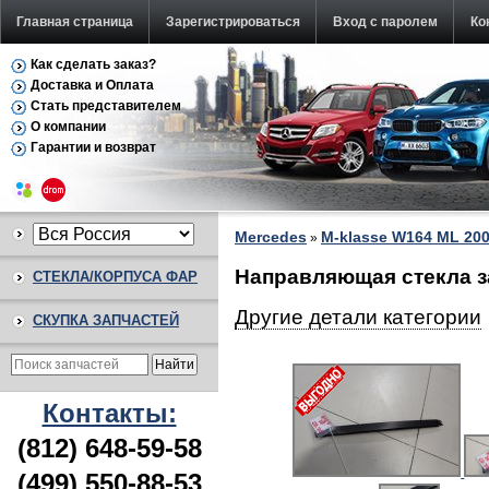
Главная страница
Зарегистрироваться
Вход с паролем
Ко
Как сделать заказ?
Доставка и Оплата
Стать представителем
О компании
Гарантии и возврат
Mercedes
M-klasse W164 ML 200
»
Направляющая стекла з
СТЕКЛА/КОРПУСА ФАР
Другие детали категории
СКУПКА ЗАПЧАСТЕЙ
Контакты:
(812) 648-59-58
(499) 550-88-53