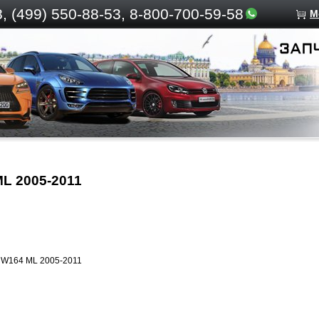
, (499)
550-88-53, 8-800-700-59-58
М
L 2005-2011
 W164 ML 2005-2011