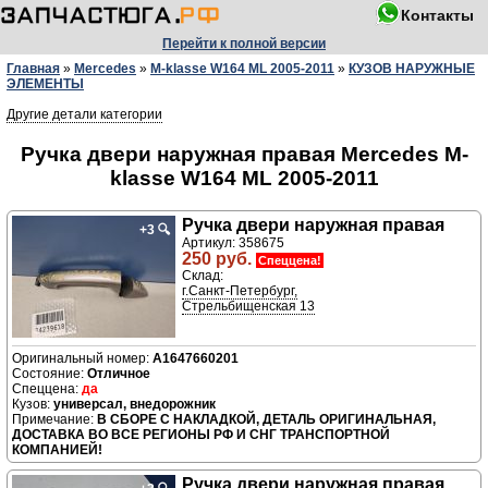
Контакты
Перейти к полной версии
Главная
»
Mercedes
»
M-klasse W164 ML 2005-2011
»
КУЗОВ НАРУЖНЫЕ
ЭЛЕМЕНТЫ
Другие детали категории
Ручка двери наружная правая Mercedes M-
klasse W164 ML 2005-2011
Ручка двери наружная правая
+3
🔍
Артикул: 358675
250 руб.
Спеццена!
Склад:
г.Санкт-Петербург,
Стрельбищенская 13
A1647660201
Отличное
да
универсал, внедорожник
В СБОРЕ С НАКЛАДКОЙ, ДЕТАЛЬ ОРИГИНАЛЬНАЯ,
ДОСТАВКА ВО ВСЕ РЕГИОНЫ РФ И СНГ ТРАНСПОРТНОЙ
КОМПАНИЕЙ!
Ручка двери наружная правая