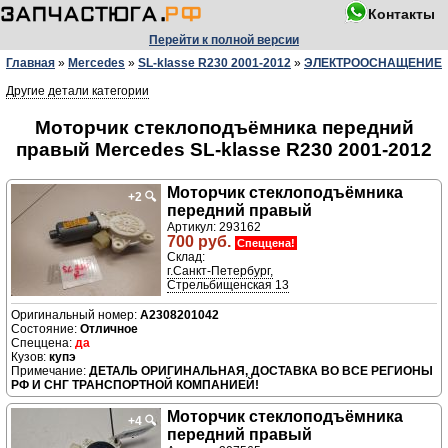
Контакты
Перейти к полной версии
Главная
»
Mercedes
»
SL-klasse R230 2001-2012
»
ЭЛЕКТРООСНАЩЕНИЕ
Другие детали категории
Моторчик стеклоподъёмника передний
правый Mercedes SL-klasse R230 2001-2012
Моторчик стеклоподъёмника
+2
🔍
передний правый
Артикул: 293162
700 руб.
Спеццена!
Склад:
г.Санкт-Петербург,
Стрельбищенская 13
A2308201042
Отличное
да
купэ
ДЕТАЛЬ ОРИГИНАЛЬНАЯ, ДОСТАВКА ВО ВСЕ РЕГИОНЫ
РФ И СНГ ТРАНСПОРТНОЙ КОМПАНИЕЙ!
Моторчик стеклоподъёмника
+4
🔍
передний правый