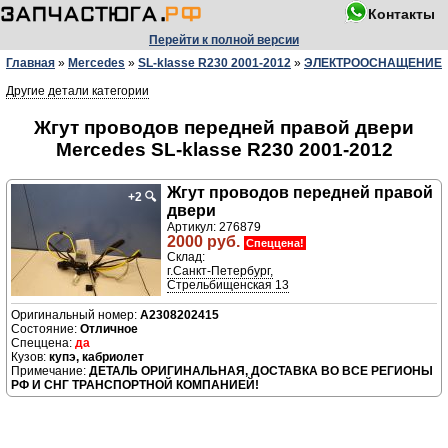
Контакты
Перейти к полной версии
Главная
»
Mercedes
»
SL-klasse R230 2001-2012
»
ЭЛЕКТРООСНАЩЕНИЕ
Другие детали категории
Жгут проводов передней правой двери
Mercedes SL-klasse R230 2001-2012
Жгут проводов передней правой
+2
🔍
двери
Артикул: 276879
2000 руб.
Спеццена!
Склад:
г.Санкт-Петербург,
Стрельбищенская 13
A2308202415
Отличное
да
купэ, кабриолет
ДЕТАЛЬ ОРИГИНАЛЬНАЯ, ДОСТАВКА ВО ВСЕ РЕГИОНЫ
РФ И СНГ ТРАНСПОРТНОЙ КОМПАНИЕЙ!