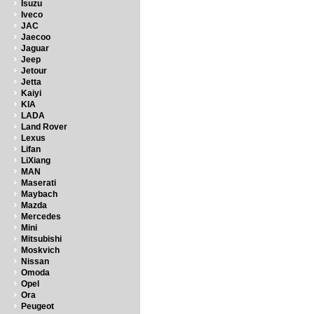
Isuzu
Iveco
JAC
Jaecoo
Jaguar
Jeep
Jetour
Jetta
Kaiyi
KIA
LADA
Land Rover
Lexus
Lifan
LiXiang
MAN
Maserati
Maybach
Mazda
Mercedes
Mini
Mitsubishi
Moskvich
Nissan
Omoda
Opel
Ora
Peugeot