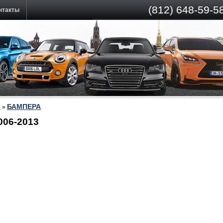
(812)
648-59-58
нтакты
3
БАМПЕРА
»
006-2013