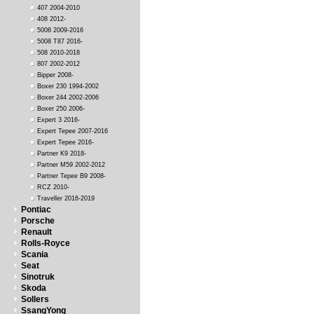
407 2004-2010
408 2012-
5008 2009-2016
5008 T87 2016-
508 2010-2018
807 2002-2012
Bipper 2008-
Boxer 230 1994-2002
Boxer 244 2002-2006
Boxer 250 2006-
Expert 3 2016-
Expert Tepee 2007-2016
Expert Tepee 2016-
Partner K9 2018-
Partner M59 2002-2012
Partner Tepee B9 2008-
RCZ 2010-
Traveller 2016-2019
Pontiac
Porsche
Renault
Rolls-Royce
Scania
Seat
Sinotruk
Skoda
Sollers
SsangYong