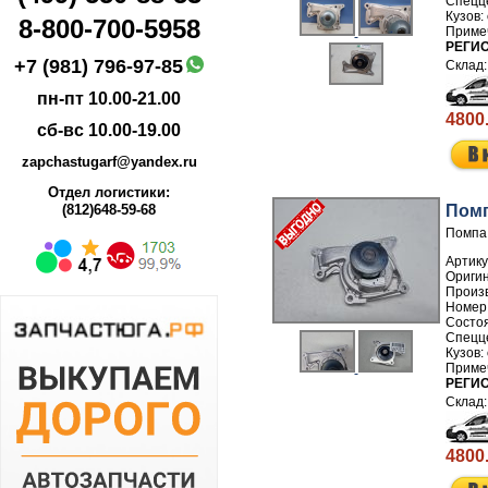
8-800-700-5958
РЕГИ
+7 (981) 796-97-85
пн-пт 10.00-21.00
4800
сб-вс 10.00-19.00
zapchastugarf@yandex.ru
Отдел логистики:
Помп
(812)648-59-68
Помпа 
Артику
Произ
Номер
РЕГИ
4800