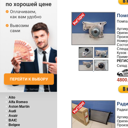
Помп
Помпа 
Артику
Произ
Номер
РЕГИ
4800
Aito
Alfa Romeo
Ради
Aston Martin
Радиат
Audi
Avatr
Артику
BAIC
Belgee
Произ