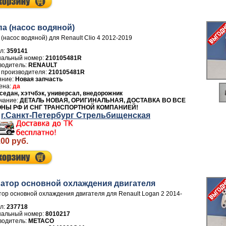
а (насос водяной)
(насос водяной) для Renault Clio 4 2012-2019
л:
359141
210105481R
водитель:
RENAULT
 производителя:
210105481R
Новая запчасть
да
седан, хэтчбэк, универсал, внедорожник
ДЕТАЛЬ НОВАЯ, ОРИГИНАЛЬНАЯ, ДОСТАВКА ВО ВСЕ
ОНЫ РФ И СНГ ТРАНСПОРТНОЙ КОМПАНИЕЙ!
г.Санкт-Петербург Стрельбищенская
.00 руб.
атор основной охлаждения двигателя
ор основной охлаждения двигателя для Renault Logan 2 2014-
л:
237718
8010217
водитель:
METACO