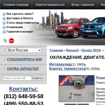
Главная страница
Зарегистрироваться
Вход с паролем
Ко
Как сделать заказ?
Доставка и Оплата
Стать представителем
О компании
Гарантии и возврат
Главная
Renault
Duster 2010-
»
»
»
ОХЛАЖДЕНИЕ ДВИГАТЕЛЯ 
СТЕКЛА/КОРПУСА ФАР
Интеркулер
(1) 3900р.
Корпус термостата
(5) 1500р.
СКУПКА ЗАПЧАСТЕЙ
Помп
Помпа 
Контакты:
Артику
(812) 648-59-58
Произ
Номер
(499) 550-88-53