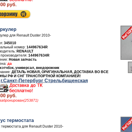
.00 руб.
ркулер
улер для Renault Duster 2010-
л:
345010
144967634R
водитель:
RENAULT
 производителя:
144967634R
Новая запчасть
да
хэтчбэк, универсал, внедорожник
ДЕТАЛЬ НОВАЯ, ОРИГИНАЛЬНАЯ, ДОСТАВКА ВО ВСЕ
ОНЫ РФ И СНГ ТРАНСПОРТНОЙ КОМПАНИЕЙ!
г.Санкт-Петербург Стрельбищенская
.00 руб.
забронирован(253871)
ус термостата
 термостата для Renault Duster 2010-