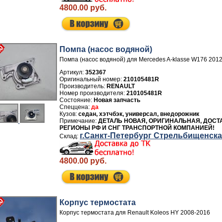
4800.00 руб.
Помпа (насос водяной)
Помпа (насос водяной) для Mercedes A-klasse W176 201
Артикул:
352367
210105481R
Производитель:
RENAULT
Номер производителя:
210105481R
Новая запчасть
да
седан, хэтчбэк, универсал, внедорожник
ДЕТАЛЬ НОВАЯ, ОРИГИНАЛЬНАЯ, ДОСТ
РЕГИОНЫ РФ И СНГ ТРАНСПОРТНОЙ КОМПАНИЕЙ!
г.Санкт-Петербург Стрельбищенск
4800.00 руб.
Корпус термостата
Корпус термостата для Renault Koleos HY 2008-2016