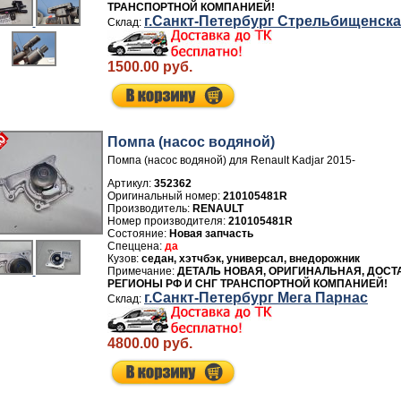
ТРАНСПОРТНОЙ КОМПАНИЕЙ!
г.Санкт-Петербург Стрельбищенск
1500.00 руб.
Помпа (насос водяной)
Помпа (насос водяной) для Renault Kadjar 2015-
Артикул:
352362
210105481R
Производитель:
RENAULT
Номер производителя:
210105481R
Новая запчасть
да
седан, хэтчбэк, универсал, внедорожник
ДЕТАЛЬ НОВАЯ, ОРИГИНАЛЬНАЯ, ДОСТ
РЕГИОНЫ РФ И СНГ ТРАНСПОРТНОЙ КОМПАНИЕЙ!
г.Санкт-Петербург Мега Парнас
4800.00 руб.