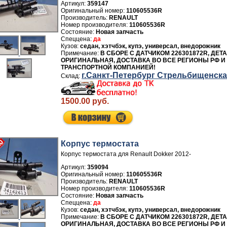
Артикул:
359147
110605536R
Производитель:
RENAULT
Номер производителя:
110605536R
Новая запчасть
да
седан, хэтчбэк, купэ, универсал, внедорожник
В СБОРЕ С ДАТЧИКОМ 226301872R, ДЕТ
ОРИГИНАЛЬНАЯ, ДОСТАВКА ВО ВСЕ РЕГИОНЫ РФ И
ТРАНСПОРТНОЙ КОМПАНИЕЙ!
г.Санкт-Петербург Стрельбищенск
1500.00 руб.
Корпус термостата
Корпус термостата для Renault Dokker 2012-
Артикул:
359094
110605536R
Производитель:
RENAULT
Номер производителя:
110605536R
Новая запчасть
да
седан, хэтчбэк, купэ, универсал, внедорожник
В СБОРЕ С ДАТЧИКОМ 226301872R, ДЕТ
ОРИГИНАЛЬНАЯ, ДОСТАВКА ВО ВСЕ РЕГИОНЫ РФ И