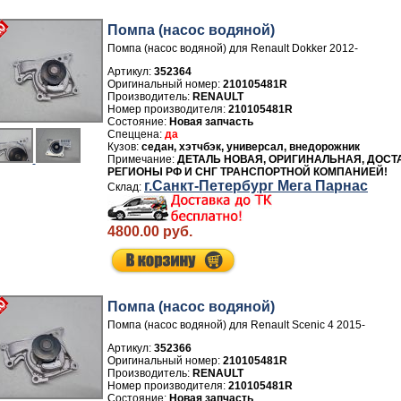
Помпа (насос водяной)
Помпа (насос водяной) для Renault Dokker 2012-
Артикул:
352364
210105481R
Производитель:
RENAULT
Номер производителя:
210105481R
Новая запчасть
да
седан, хэтчбэк, универсал, внедорожник
ДЕТАЛЬ НОВАЯ, ОРИГИНАЛЬНАЯ, ДОСТ
РЕГИОНЫ РФ И СНГ ТРАНСПОРТНОЙ КОМПАНИЕЙ!
г.Санкт-Петербург Мега Парнас
4800.00 руб.
Помпа (насос водяной)
Помпа (насос водяной) для Renault Scenic 4 2015-
Артикул:
352366
210105481R
Производитель:
RENAULT
Номер производителя:
210105481R
Новая запчасть