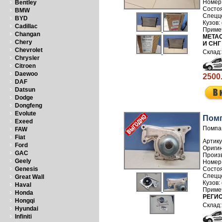
Номер
Bentley
BMW
BYD
Cadillac
Changan
METAC
Chery
И СН
Chevrolet
Chrysler
Citroen
Daewoo
2500
DAF
Datsun
Dodge
Dongfeng
Evolute
Помп
Exeed
Помпа 
FAW
Fiat
Артику
Ford
GAC
Произ
Geely
Номер
Genesis
Great Wall
Haval
Honda
РЕГИ
Hongqi
Hyundai
Infiniti