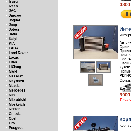
Isuzu
4800
Iveco
JAC
Jaecoo
Jaguar
Jeep
Инте
Jetour
Jetta
Интерк
Kaiyi
Артику
KIA
LADA
Произ
Land Rover
Номер
Lexus
Lifan
LiXiang
MAN
РЕГИ
Maserati
Maybach
Mazda
Mercedes
3900
Mini
Товар 
Mitsubishi
Moskvich
Nissan
Omoda
Opel
Корп
Ora
Корпус
Peugeot