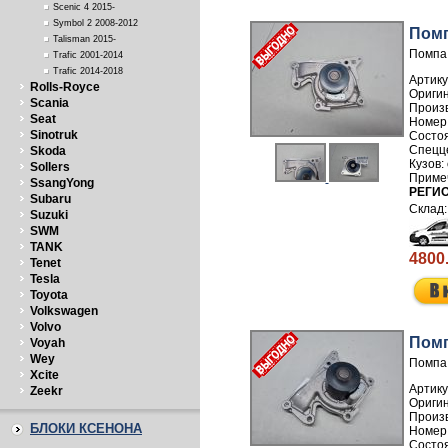
Scenic 4 2015-
Symbol 2 2008-2012
Помп
Talisman 2015-
Помпа 
Trafic 2001-2014
Trafic 2014-2018
Артику
Rolls-Royce
Scania
Произ
Seat
Номер
Sinotruk
Skoda
Sollers
SsangYong
РЕГИ
Subaru
Suzuki
SWM
TANK
4800
Tenet
Tesla
Toyota
Volkswagen
Volvo
Помп
Voyah
Wey
Помпа 
Xcite
Артику
Zeekr
Произ
БЛОКИ КСЕНОНА
Номер