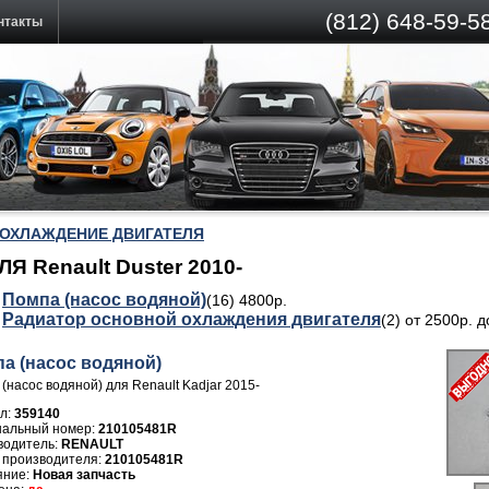
(812)
648-59-58
нтакты
ОХЛАЖДЕНИЕ ДВИГАТЕЛЯ
Renault Duster 2010-
Помпа (насос водяной)
(16) 4800р.
Радиатор основной охлаждения двигателя
(2) от 2500р. 
а (насос водяной)
(насос водяной) для Renault Kadjar 2015-
л:
359140
210105481R
водитель:
RENAULT
 производителя:
210105481R
Новая запчасть