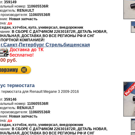
л:
359149
110605536R
водитель:
RENAULT
 производителя:
110605536R
Новая запчасть
да
седан, хэтчбэк, купэ, универсал, внедорожник
В СБОРЕ С ДАТЧИКОМ 226301872R, ДЕТАЛЬ НОВАЯ,
НАЛЬНАЯ, ДОСТАВКА ВО ВСЕ РЕГИОНЫ РФ И СНГ
СПОРТНОЙ КОМПАНИЕЙ!
г.Санкт-Петербург Стрельбищенская
.00 руб.
ус термостата
 термостата для Renault Megane 3 2009-2016
л:
359146
110605536R
водитель:
RENAULT
 производителя:
110605536R
Новая запчасть
да
седан, хэтчбэк, купэ, универсал, внедорожник
В СБОРЕ С ДАТЧИКОМ 226301872R, ДЕТАЛЬ НОВАЯ,
НАЛЬНАЯ, ДОСТАВКА ВО ВСЕ РЕГИОНЫ РФ И СНГ