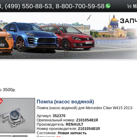
, (499)
550-88-53, 8-800-700-59-58
М
до 3500р.
Помпа (насос водяной)
Помпа (насос водяной) для Mercedes Citan W415 2013-
Артикул:
352370
210105481R
Производитель:
RENAULT
Номер производителя:
210105481R
Новая запчасть