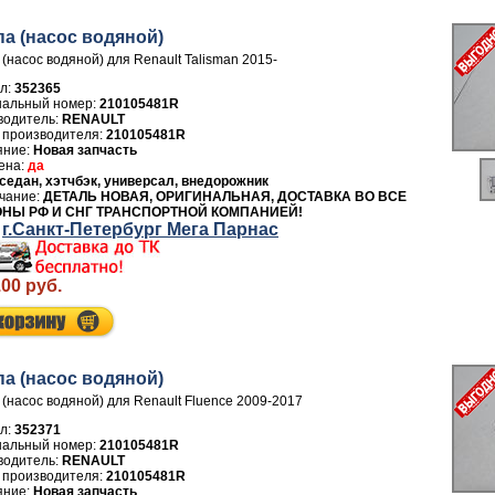
а (насос водяной)
(насос водяной) для Renault Talisman 2015-
л:
352365
210105481R
водитель:
RENAULT
 производителя:
210105481R
Новая запчасть
да
седан, хэтчбэк, универсал, внедорожник
ДЕТАЛЬ НОВАЯ, ОРИГИНАЛЬНАЯ, ДОСТАВКА ВО ВСЕ
ОНЫ РФ И СНГ ТРАНСПОРТНОЙ КОМПАНИЕЙ!
г.Санкт-Петербург Мега Парнас
.00 руб.
а (насос водяной)
(насос водяной) для Renault Fluence 2009-2017
л:
352371
210105481R
водитель:
RENAULT
 производителя:
210105481R
Новая запчасть