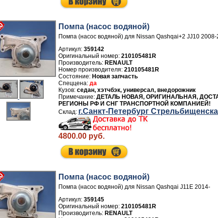
Помпа (насос водяной)
Помпа (насос водяной) для Nissan Qashqai+2 JJ10 2008
Артикул:
359142
210105481R
Производитель:
RENAULT
Номер производителя:
210105481R
Новая запчасть
да
седан, хэтчбэк, универсал, внедорожник
ДЕТАЛЬ НОВАЯ, ОРИГИНАЛЬНАЯ, ДОСТ
РЕГИОНЫ РФ И СНГ ТРАНСПОРТНОЙ КОМПАНИЕЙ!
г.Санкт-Петербург Стрельбищенск
4800.00 руб.
Помпа (насос водяной)
Помпа (насос водяной) для Nissan Qashqai J11E 2014-
Артикул:
359145
210105481R
Производитель:
RENAULT