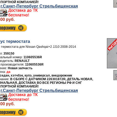
СПОРТНОЙ КОМПАНИЕЙ!
г.Санкт-Петербург Стрельбищенская
.00 руб.
ус термостата
 термостата для Nissan Qashqai+2 JJ10 2008-2014
л:
359150
110605536R
водитель:
RENAULT
 производителя:
110605536R
Новая запчасть
да
седан, хэтчбэк, купэ, универсал, внедорожник
В СБОРЕ С ДАТЧИКОМ 226301872R, ДЕТАЛЬ НОВАЯ,
НАЛЬНАЯ, ДОСТАВКА ВО ВСЕ РЕГИОНЫ РФ И СНГ
СПОРТНОЙ КОМПАНИЕЙ!
г.Санкт-Петербург Стрельбищенская
.00 руб.