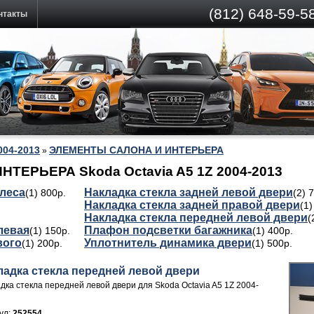
(812)
648-59-58
нтакты
004-2013
ЭЛЕМЕНТЫ САЛОНА И ИНТЕРЬЕРА
»
ЕРЬЕРА Skoda Octavia A5 1Z 2004-2013
олеса
Накладка стекла задней левой двери
(1) 800р.
(2) 
Накладка стекла задней правой двери
(1)
Накладка стекла передней левой двери
(
левая
Плафон подсветки багажника
(1) 150р.
(1) 400р.
вого
Уплотнитель динамика двери
(1) 200р.
(1) 500р.
ладка стекла передней левой двери
дка стекла передней левой двери для Skoda Octavia A5 1Z 2004-
ул:
252554