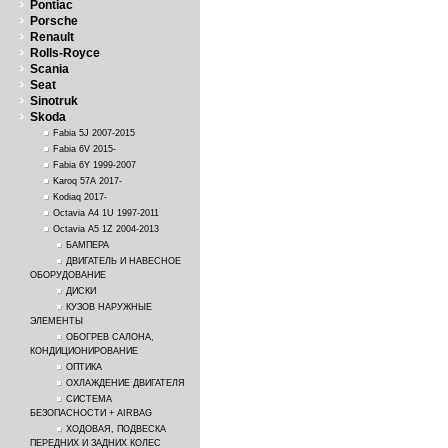
Pontiac
Porsche
Renault
Rolls-Royce
Scania
Seat
Sinotruk
Skoda
Fabia 5J 2007-2015
Fabia 6V 2015-
Fabia 6Y 1999-2007
Karoq 57A 2017-
Kodiaq 2017-
Octavia A4 1U 1997-2011
Octavia A5 1Z 2004-2013
БАМПЕРА
ДВИГАТЕЛЬ И НАВЕСНОЕ
ОБОРУДОВАНИЕ
ДИСКИ
КУЗОВ НАРУЖНЫЕ
ЭЛЕМЕНТЫ
ОБОГРЕВ САЛОНА,
КОНДИЦИОНИРОВАНИЕ
ОПТИКА
ОХЛАЖДЕНИЕ ДВИГАТЕЛЯ
СИСТЕМА
БЕЗОПАСНОСТИ + AIRBAG
ХОДОВАЯ, ПОДВЕСКА
ПЕРЕДНИХ И ЗАДНИХ КОЛЕС