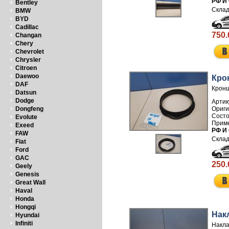
РФ И
Bentley
BMW
BYD
Cadillac
750.
Changan
Chery
Chevrolet
Chrysler
Citroen
Daewoo
Кро
DAF
Кронш
Datsun
Dodge
Артик
Dongfeng
Evolute
Exeed
РФ И
FAW
Fiat
Ford
GAC
250.
Geely
Genesis
Great Wall
Haval
Honda
Hongqi
Нак
Hyundai
Infiniti
Накла