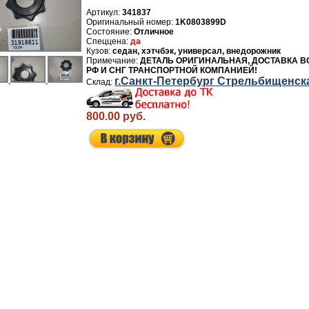
Артикул:
341837
1K0803899D
Отличное
да
седан, хэтчбэк, универсал, внедорожник
ДЕТАЛЬ ОРИГИНАЛЬНАЯ, ДОСТАВКА В
РФ И СНГ ТРАНСПОРТНОЙ КОМПАНИЕЙ!
г.Санкт-Петербург Стрельбищенск
800.00 руб.