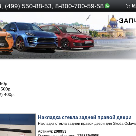
, (499)
550-88-53, 8-800-700-59-58
М
750р.
 500р.
2) 400р.
Накладка стекла задней правой двери
Накладка стекла задней правой двери для Skoda Octavi
Артикул:
208953
1Z5839480B