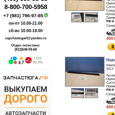
8-800-700-5958
+7 (981) 796-97-85
РФ И
пн-пт 10.00-21.00
сб-вс 10.00-19.00
400.
zapchastugarf@yandex.ru
Отдел логистики:
(812)648-59-68
Нак
Накла
2013
Артик
РФ И
400.