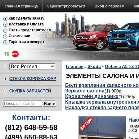
Главная страница
Зарегистрироваться
Вход с паролем
Ко
Как сделать заказ?
Доставка и Оплата
Стать представителем
О компании
Гарантии и возврат
Главная
Skoda
Octavia A5 1Z 2
»
»
ЭЛЕМЕНТЫ САЛОНА И ИНТ
СТЕКЛА/КОРПУСА ФАР
Болт крепления запасного к
Зеркало салона
(1) 900р.
СКУПКА ЗАПЧАСТЕЙ
Кронштейн динамика
(1) 250р.
Крышка зеркала внутренняя 
Накладка стекла заднего пра
Контакты:
Нак
(812) 648-59-58
Накла
2013
(499) 550-88-53
Артик