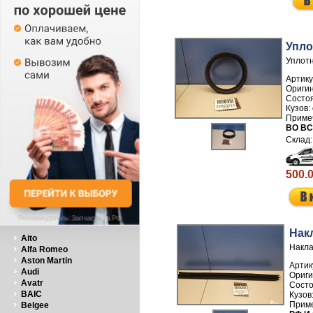
Упло
Уплотн
Артику
ВО ВС
500.
Нак
Aito
Накла
Alfa Romeo
Aston Martin
Артик
Audi
Avatr
BAIC
Belgee