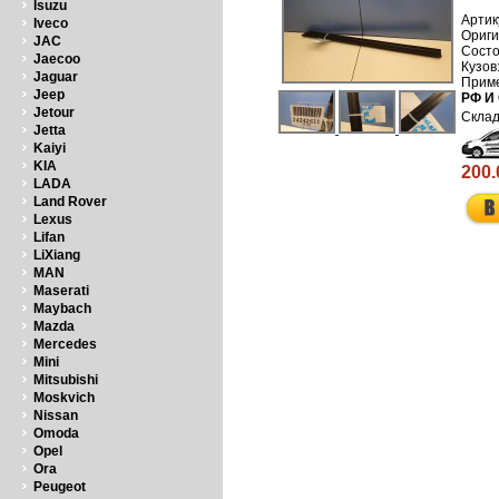
Isuzu
Артик
Iveco
JAC
Jaecoo
Jaguar
Jeep
РФ И
Jetour
Jetta
Kaiyi
KIA
200.
LADA
Land Rover
Lexus
Lifan
LiXiang
MAN
Maserati
Maybach
Mazda
Mercedes
Mini
Mitsubishi
Moskvich
Nissan
Omoda
Opel
Ora
Peugeot