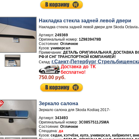
Накладка стекла задней левой двери
Накладка стекла задней левой двери для Skoda Octavia
Артикул:
249369
1Z9839479B
Отличное
универсал
ДЕТАЛЬ ОРИГИНАЛЬНАЯ, ДОСТАВКА В
РФ И СНГ ТРАНСПОРТНОЙ КОМПАНИЕЙ!
г.Санкт-Петербург Стрельбищенск
750.00 руб.
Зеркало салона
Зеркало салона для Skoda Kodiaq 2017-
Артикул:
343493
3C0857511JSMA
Отличное
да
седан, хэтчбэк, купэ, универсал, кабриолет, в