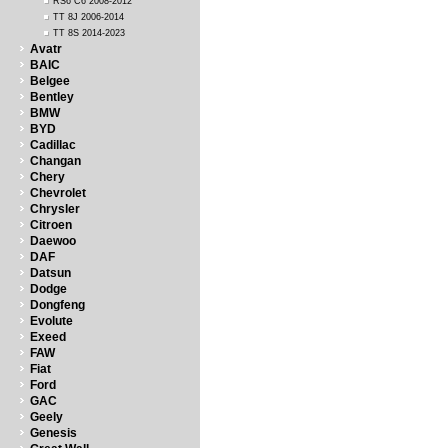
RS6 C6 2008-2012
TT 8J 2006-2014
TT 8S 2014-2023
Avatr
BAIC
Belgee
Bentley
BMW
BYD
Cadillac
Changan
Chery
Chevrolet
Chrysler
Citroen
Daewoo
DAF
Datsun
Dodge
Dongfeng
Evolute
Exeed
FAW
Fiat
Ford
GAC
Geely
Genesis