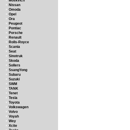
Moskvich
Nissan
Omoda
Opel
Ora
Peugeot
Pontiac
Porsche
Renault
Rolls-Royce
Scania
Seat
Sinotruk
Skoda
Sollers
SsangYong
Subaru
Suzuki
SWM
TANK
Tenet
Tesla
Toyota
Volkswagen
Volvo
Voyah
Wey
Xcite