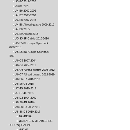
A3 8V 2012-2020
A3 8Y 2020-
A4 B6 2000-2006
A4 B7 2004-2008
A4 B8 2007-2015
A4 B8 Allroad quattro 2009-2016
A4 B9 2015-
A4 B9 Allroad 2016-
A5 S5 8F Cabrio 2010-2016
A5 S5 8T Coupe Sportback
2008-2016
A5 S5 8W Coupe Sportback
2017-
A6 C5 1997-2004
A6 C6 2004-2011
A6 C6 Allroad quattro 2006-2012
A6 C7 Allroad quattro 2012-2019
A6 S6 C7 2011-2018
A6 S6 C8 2018-
A7 4G 2010-2018
A7 S7 4K 2018-
A8 D2 1994-2002
A8 S8 4N 2018-
A8 S8 D3 2002-2010
A8 S8 D4 2010-2017
БАМПЕРА
ДВИГАТЕЛЬ И НАВЕСНОЕ
ОБОРУДОВАНИЕ
ДИСКИ