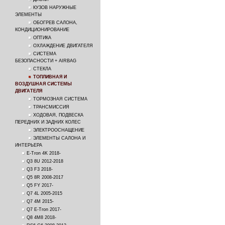
КУЗОВ НАРУЖНЫЕ
ЭЛЕМЕНТЫ
ОБОГРЕВ САЛОНА,
КОНДИЦИОНИРОВАНИЕ
ОПТИКА
ОХЛАЖДЕНИЕ ДВИГАТЕЛЯ
СИСТЕМА
БЕЗОПАСНОСТИ + AIRBAG
СТЕКЛА
ТОПЛИВНАЯ И
ВОЗДУШНАЯ СИСТЕМЫ
ДВИГАТЕЛЯ
ТОРМОЗНАЯ СИСТЕМА
ТРАНСМИССИЯ
ХОДОВАЯ, ПОДВЕСКА
ПЕРЕДНИХ И ЗАДНИХ КОЛЕС
ЭЛЕКТРООСНАЩЕНИЕ
ЭЛЕМЕНТЫ САЛОНА И
ИНТЕРЬЕРА
E-Tron 4K 2018-
Q3 8U 2012-2018
Q3 F3 2018-
Q5 8R 2008-2017
Q5 FY 2017-
Q7 4L 2005-2015
Q7 4M 2015-
Q7 E-Tron 2017-
Q8 4M8 2018-