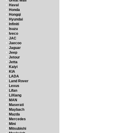
Great Wall
Haval
Honda
Hongqi
Hyundai
Infiniti
Isuzu
Iveco
JAC
Jaecoo
Jaguar
Jeep
Jetour
Jetta
Kaiyi
KIA
LADA
Land Rover
Lexus
Lifan
LiXiang
MAN
Maserati
Maybach
Mazda
Mercedes
Mini
Mitsubishi