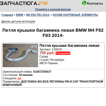
Контакты
Перейти к полной версии
Главная
»
BMW
»
M4 F82 F83 2014-
»
КУЗОВ НАРУЖНЫЕ ЭЛЕМЕНТЫ
Другие детали категории
Петля крышки багажника левая BMW M4 F82
F83 2014-
Петля крышки багажника левая
+4
🔍
Артикул: 130629
700 руб.
Спеццена!
Склад:
г.Санкт-Петербург,
МЕГА Парнас
41007255637
Отличное
да
ДОСТАВКА ВО ВСЕ РЕГИОНЫ РФ И СНГ ТРАНСПОРТНОЙ
КОМПАНИЕЙ!