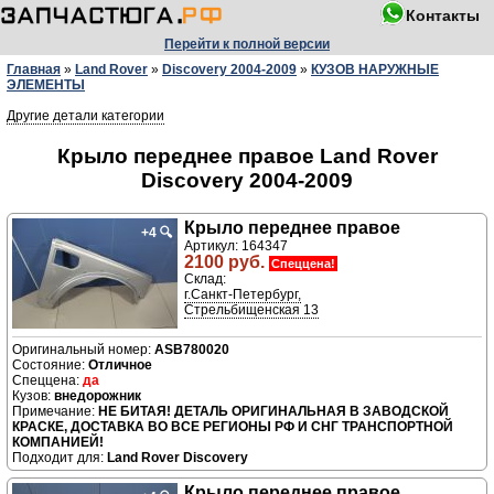
Контакты
Перейти к полной версии
Главная
»
Land Rover
»
Discovery 2004-2009
»
КУЗОВ НАРУЖНЫЕ
ЭЛЕМЕНТЫ
Другие детали категории
Крыло переднее правое Land Rover
Discovery 2004-2009
Крыло переднее правое
+4
🔍
Артикул: 164347
2100 руб.
Спеццена!
Склад:
г.Санкт-Петербург,
Стрельбищенская 13
ASB780020
Отличное
да
внедорожник
НЕ БИТАЯ! ДЕТАЛЬ ОРИГИНАЛЬНАЯ В ЗАВОДСКОЙ
КРАСКЕ, ДОСТАВКА ВО ВСЕ РЕГИОНЫ РФ И СНГ ТРАНСПОРТНОЙ
КОМПАНИЕЙ!
Подходит для:
Land Rover Discovery
Крыло переднее правое