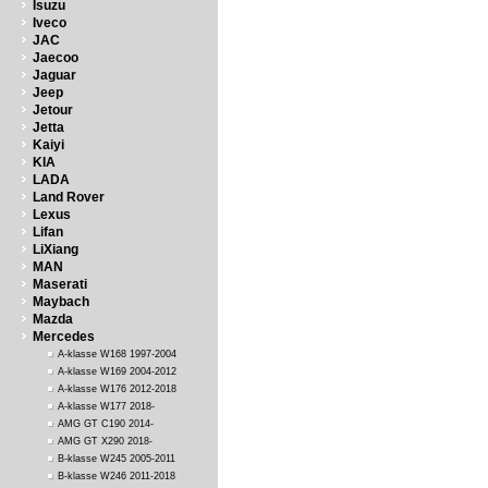
Isuzu
Iveco
JAC
Jaecoo
Jaguar
Jeep
Jetour
Jetta
Kaiyi
KIA
LADA
Land Rover
Lexus
Lifan
LiXiang
MAN
Maserati
Maybach
Mazda
Mercedes
A-klasse W168 1997-2004
A-klasse W169 2004-2012
A-klasse W176 2012-2018
A-klasse W177 2018-
AMG GT C190 2014-
AMG GT X290 2018-
B-klasse W245 2005-2011
B-klasse W246 2011-2018