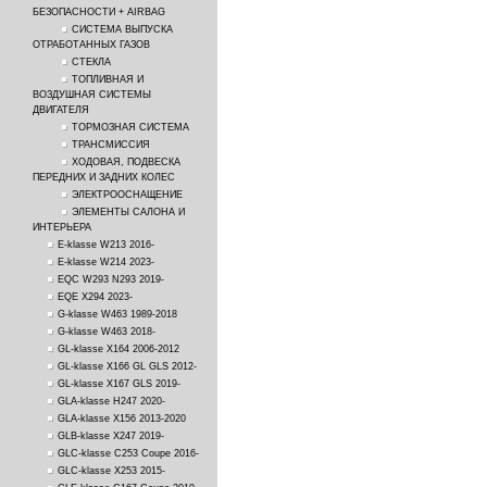
БЕЗОПАСНОСТИ + AIRBAG
СИСТЕМА ВЫПУСКА
ОТРАБОТАННЫХ ГАЗОВ
СТЕКЛА
ТОПЛИВНАЯ И
ВОЗДУШНАЯ СИСТЕМЫ
ДВИГАТЕЛЯ
ТОРМОЗНАЯ СИСТЕМА
ТРАНСМИССИЯ
ХОДОВАЯ, ПОДВЕСКА
ПЕРЕДНИХ И ЗАДНИХ КОЛЕС
ЭЛЕКТРООСНАЩЕНИЕ
ЭЛЕМЕНТЫ САЛОНА И
ИНТЕРЬЕРА
E-klasse W213 2016-
E-klasse W214 2023-
EQC W293 N293 2019-
EQE X294 2023-
G-klasse W463 1989-2018
G-klasse W463 2018-
GL-klasse X164 2006-2012
GL-klasse X166 GL GLS 2012-
GL-klasse X167 GLS 2019-
GLA-klasse H247 2020-
GLA-klasse X156 2013-2020
GLB-klasse X247 2019-
GLC-klasse C253 Coupe 2016-
GLC-klasse X253 2015-