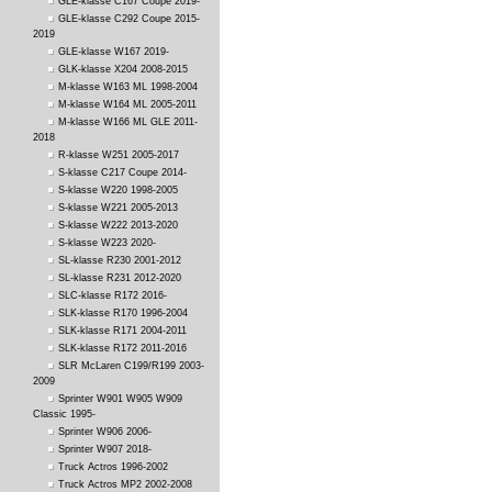
GLE-klasse C167 Coupe 2019-
GLE-klasse C292 Coupe 2015-
2019
GLE-klasse W167 2019-
GLK-klasse X204 2008-2015
M-klasse W163 ML 1998-2004
M-klasse W164 ML 2005-2011
M-klasse W166 ML GLE 2011-
2018
R-klasse W251 2005-2017
S-klasse C217 Coupe 2014-
S-klasse W220 1998-2005
S-klasse W221 2005-2013
S-klasse W222 2013-2020
S-klasse W223 2020-
SL-klasse R230 2001-2012
SL-klasse R231 2012-2020
SLC-klasse R172 2016-
SLK-klasse R170 1996-2004
SLK-klasse R171 2004-2011
SLK-klasse R172 2011-2016
SLR McLaren C199/R199 2003-
2009
Sprinter W901 W905 W909
Classic 1995-
Sprinter W906 2006-
Sprinter W907 2018-
Truck Actros 1996-2002
Truck Actros MP2 2002-2008