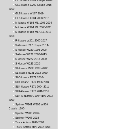
GLE-klasse C167 Coupe 2019-
GLE-klasse C292 Coupe 2015-
2019
GLE-klasse W167 2019-
GLK-klasse X204 2008-2015
M-klasse W163 ML 1998-2004
M-klasse W164 ML 2005-2011
M-klasse W166 ML GLE 2011-
2018
R-klasse W251 2005-2017
S-klasse C217 Coupe 2014-
S-klasse W220 1998-2005
S-klasse W221 2005-2013
S-klasse W222 2013-2020
S-klasse W223 2020-
SL-klasse R230 2001-2012
SL-klasse R231 2012-2020
SLC-klasse R172 2016-
SLK-klasse R170 1996-2004
SLK-klasse R171 2004-2011
SLK-klasse R172 2011-2016
SLR McLaren C199/R199 2003-
2009
Sprinter W901 W905 W909
Classic 1995-
Sprinter W906 2006-
Sprinter W907 2018-
Truck Actros 1996-2002
Truck Actros MP2 2002-2008