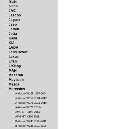
Isuzu
Iveco
JAC
Jaecoo
Jaguar
Jeep
Jetour
Jetta
Kaiyi
KIA
LADA
Land Rover
Lexus
Lifan
LiXiang
MAN
Maserati
Maybach
Mazda
Mercedes
A-klasse W168 1997-2004
A-klasse W169 2004-2012
A-klasse W176 2012-2018
A-klasse W177 2018-
AMG GT C190 2014-
AMG GT X290 2018-
B-klasse W245 2005-2011
B-klasse W246 2011-2018