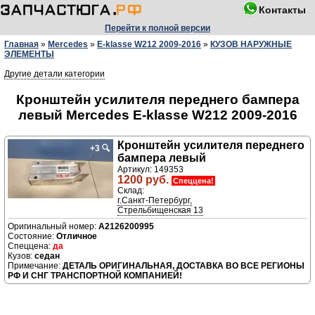
Контакты
Перейти к полной версии
Главная
»
Mercedes
»
E-klasse W212 2009-2016
»
КУЗОВ НАРУЖНЫЕ
ЭЛЕМЕНТЫ
Другие детали категории
Кронштейн усилителя переднего бампера
левый Mercedes E-klasse W212 2009-2016
Кронштейн усилителя переднего
+3
🔍
бампера левый
Артикул: 149353
1200 руб.
Спеццена!
Склад:
г.Санкт-Петербург,
Стрельбищенская 13
A2126200995
Отличное
да
седан
ДЕТАЛЬ ОРИГИНАЛЬНАЯ, ДОСТАВКА ВО ВСЕ РЕГИОНЫ
РФ И СНГ ТРАНСПОРТНОЙ КОМПАНИЕЙ!