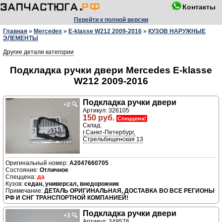
Контакты
Перейти к полной версии
Главная
»
Mercedes
»
E-klasse W212 2009-2016
»
КУЗОВ НАРУЖНЫЕ
ЭЛЕМЕНТЫ
Другие детали категории
Подкладка ручки двери Mercedes E-klasse
W212 2009-2016
Подкладка ручки двери
+2
🔍
Артикул: 326105
150 руб.
Спеццена!
Склад:
г.Санкт-Петербург,
Стрельбищенская 13
A2047660705
Отличное
да
седан, универсал, внедорожник
ДЕТАЛЬ ОРИГИНАЛЬНАЯ, ДОСТАВКА ВО ВСЕ РЕГИОНЫ
РФ И СНГ ТРАНСПОРТНОЙ КОМПАНИЕЙ!
Подкладка ручки двери
+3
🔍
Артикул: 349576