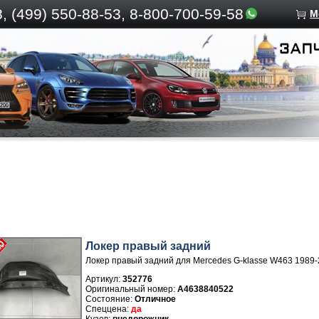
, (499)
550-88-53, 8-800-700-59-58
М
Локер правый задний
Локер правый задний для Mercedes G-klasse W463 1989
Артикул:
352776
A4638840522
Отличное
да