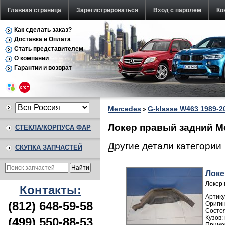
Главная страница
Зарегистрироваться
Вход с паролем
Ко
Как сделать заказ?
Доставка и Оплата
Стать представителем
О компании
Гарантии и возврат
Mercedes
G-klasse W463 1989-2
»
Локер правый задний Me
СТЕКЛА/КОРПУСА ФАР
Другие детали категории
СКУПКА ЗАПЧАСТЕЙ
Локе
Локер 
Контакты:
Артику
(812) 648-59-58
(499) 550-88-53