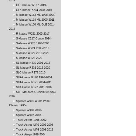
2019
GLE-klasse W167 2019-
GLK-klasse X204 2008-2015
M-klasse W163 ML 1998-2004
M-klasse W164 ML 2005-2011
M-klasse W166 ML GLE 2011-
2018
R-klasse W251 2005-2017
S-klasse C217 Coupe 2014-
S-klasse W220 1998-2005
S-klasse W221 2005-2013
S-klasse W222 2013-2020
S-klasse W223 2020-
SL-klasse R230 2001-2012
SL-klasse R231 2012-2020
SLC-klasse R172 2016-
SLK-klasse R170 1996-2004
SLK-klasse R171 2004-2011
SLK-klasse R172 2011-2016
SLR McLaren C199/R199 2003-
2009
Sprinter W901 W905 W909
Classic 1995-
Sprinter W906 2006-
Sprinter W907 2018-
Truck Actros 1996-2002
Truck Actros MP2 2002-2008
Truck Actros MP3 2008-2012
Truck Atego 1998-2004