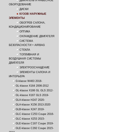
ДВИГАТЕЛЬ И НАВЕСНОЕ
ОБОРУДОВАНИЕ
ДИСКИ
КУЗОВ НАРУЖНЫЕ
ЭЛЕМЕНТЫ
ОБОГРЕВ САЛОНА,
КОНДИЦИОНИРОВАНИЕ
ОПТИКА
ОХЛАЖДЕНИЕ ДВИГАТЕЛЯ
СИСТЕМА
БЕЗОПАСНОСТИ + AIRBAG
СТЕКЛА
ТОПЛИВНАЯ И
ВОЗДУШНАЯ СИСТЕМЫ
ДВИГАТЕЛЯ
ЭЛЕКТРООСНАЩЕНИЕ
ЭЛЕМЕНТЫ САЛОНА И
ИНТЕРЬЕРА
G-klasse W463 2018-
GL-klasse X164 2006-2012
GL-klasse X166 GL GLS 2012-
GL-klasse X167 GLS 2019-
GLA-klasse H247 2020-
GLA-klasse X156 2013-2020
GLB-klasse X247 2019-
GLC-klasse C253 Coupe 2016-
GLC-klasse X253 2015-
GLE-klasse C167 Coupe 2019-
GLE-klasse C292 Coupe 2015-