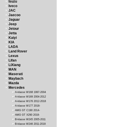
Isuzu
Iveco
JAC
Jaecoo
Jaguar
Jeep
Jetour
Jetta
Kaiyi
KIA
LADA
Land Rover
Lexus
Lifan
LiXiang
MAN
Maserati
Maybach
Mazda
Mercedes
A-klasse W168 1997-2004
A-klasse W169 2004-2012
A-klasse W176 2012-2018
A-klasse W177 2018-
AMG GT C190 2014-
AMG GT X290 2018-
B-klasse W245 2005-2011
B-klasse W246 2011-2018