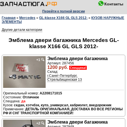
Контакты
Перейти к полной версии
Главная
»
Mercedes
»
GL-klasse X166 GL GLS 2012-
»
КУЗОВ НАРУЖНЫЕ
ЭЛЕМЕНТЫ
Другие детали категории
Эмблема двери багажника Mercedes GL-
klasse X166 GL GLS 2012-
Эмблема двери багажника
+1
🔍
Артикул: 287456
1200 руб.
Спеццена!
Склад:
г.Санкт-Петербург,
Стрельбищенская 13
A2208171015
Отличное
да
седан, хэтчбэк, купэ, универсал, кабриолет, внедорожник
ДЕТАЛЬ ОРИГИНАЛЬНАЯ, ДОСТАВКА ВО ВСЕ РЕГИОНЫ
РФ И СНГ ТРАНСПОРТНОЙ КОМПАНИЕЙ!
Эмблема двери багажника
+2
🔍
Артикул: 287949