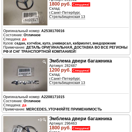
1800 руб.
Спеццена!
Склад:
г.Санкт-Петербург,
Стрельбищенская 13
A2538170016
Отличное
да
седан, хэтчбэк, купэ, универсал, кабриолет, внедорожник
ДЕТАЛЬ ОРИГИНАЛЬНАЯ, ДОСТАВКА ВО ВСЕ РЕГИОНЫ
РФ И СНГ ТРАНСПОРТНОЙ КОМПАНИЕЙ!
Эмблема двери багажника
🔍
Артикул: 282487
1200 руб.
Спеццена!
Склад:
г.Санкт-Петербург,
Стрельбищенская 13
A2208171015
Отличное
да
MERCEDES, УТОЧНЯЙТЕ ПРИМЕНИМОСТЬ
Эмблема двери багажника
+3
🔍
Артикул: 296463
1800 руб.
Спеццена!