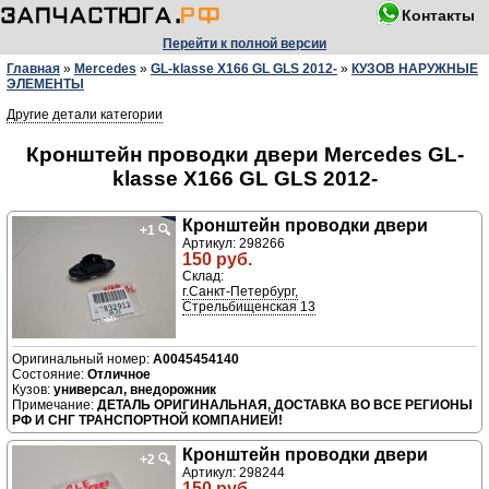
Контакты
Перейти к полной версии
Главная
»
Mercedes
»
GL-klasse X166 GL GLS 2012-
»
КУЗОВ НАРУЖНЫЕ
ЭЛЕМЕНТЫ
Другие детали категории
Кронштейн проводки двери Mercedes GL-
klasse X166 GL GLS 2012-
Кронштейн проводки двери
+1
🔍
Артикул: 298266
150 руб.
Склад:
г.Санкт-Петербург,
Стрельбищенская 13
A0045454140
Отличное
универсал, внедорожник
ДЕТАЛЬ ОРИГИНАЛЬНАЯ, ДОСТАВКА ВО ВСЕ РЕГИОНЫ
РФ И СНГ ТРАНСПОРТНОЙ КОМПАНИЕЙ!
Кронштейн проводки двери
+2
🔍
Артикул: 298244
150 руб.