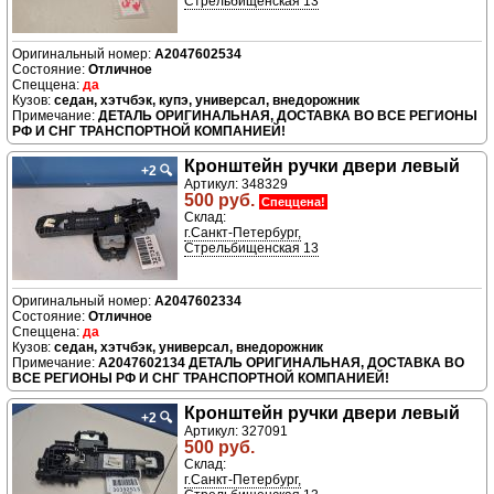
Стрельбищенская 13
A2047602534
Отличное
да
седан, хэтчбэк, купэ, универсал, внедорожник
ДЕТАЛЬ ОРИГИНАЛЬНАЯ, ДОСТАВКА ВО ВСЕ РЕГИОНЫ
РФ И СНГ ТРАНСПОРТНОЙ КОМПАНИЕЙ!
Кронштейн ручки двери левый
+2
🔍
Артикул: 348329
500 руб.
Спеццена!
Склад:
г.Санкт-Петербург,
Стрельбищенская 13
A2047602334
Отличное
да
седан, хэтчбэк, универсал, внедорожник
A2047602134 ДЕТАЛЬ ОРИГИНАЛЬНАЯ, ДОСТАВКА ВО
ВСЕ РЕГИОНЫ РФ И СНГ ТРАНСПОРТНОЙ КОМПАНИЕЙ!
Кронштейн ручки двери левый
+2
🔍
Артикул: 327091
500 руб.
Склад:
г.Санкт-Петербург,