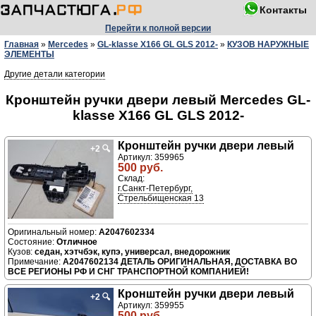
Контакты
Перейти к полной версии
Главная
»
Mercedes
»
GL-klasse X166 GL GLS 2012-
»
КУЗОВ НАРУЖНЫЕ
ЭЛЕМЕНТЫ
Другие детали категории
Кронштейн ручки двери левый Mercedes GL-
klasse X166 GL GLS 2012-
Кронштейн ручки двери левый
+2
🔍
Артикул: 359965
500 руб.
Склад:
г.Санкт-Петербург,
Стрельбищенская 13
A2047602334
Отличное
седан, хэтчбэк, купэ, универсал, внедорожник
A2047602134 ДЕТАЛЬ ОРИГИНАЛЬНАЯ, ДОСТАВКА ВО
ВСЕ РЕГИОНЫ РФ И СНГ ТРАНСПОРТНОЙ КОМПАНИЕЙ!
Кронштейн ручки двери левый
+2
🔍
Артикул: 359955
500 руб.