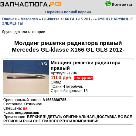
Контакты
Перейти к полной версии
Главная
»
Mercedes
»
GL-klasse X166 GL GLS 2012-
»
КУЗОВ НАРУЖНЫЕ
ЭЛЕМЕНТЫ
Другие детали категории
Молдинг решетки радиатора правый
Mercedes GL-klasse X166 GL GLS 2012-
Молдинг решетки радиатора
+3
🔍
правый
Артикул: 217061
1100 руб.
Спеццена!
Склад:
г.Санкт-Петербург,
Стрельбищенская 13
A1668880785
Отличное
да
внедорожник
ВЕРХНЯЯ! ДЕТАЛЬ ОРИГИНАЛЬНАЯ, ДОСТАВКА ВО ВСЕ
РЕГИОНЫ РФ И СНГ ТРАНСПОРТНОЙ КОМПАНИЕЙ!