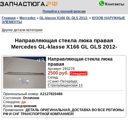
Контакты
Перейти к полной версии
Главная
»
Mercedes
»
GL-klasse X166 GL GLS 2012-
»
КУЗОВ НАРУЖНЫЕ
ЭЛЕМЕНТЫ
Другие детали категории
Направляющая стекла люка правая
Mercedes GL-klasse X166 GL GLS 2012-
Направляющая стекла люка
+2
🔍
правая
Артикул: 293279
2500 руб.
Спеццена!
Склад:
г.Санкт-Петербург,
Стрельбищенская 13
A2127820486
Отличное
да
внедорожник
ДЕТАЛЬ ОРИГИНАЛЬНАЯ, ДОСТАВКА ВО ВСЕ РЕГИОНЫ
РФ И СНГ ТРАНСПОРТНОЙ КОМПАНИЕЙ!