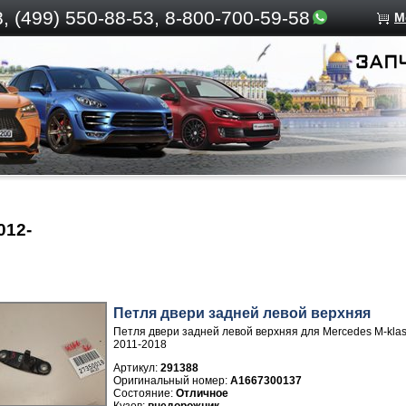
, (499)
550-88-53, 8-800-700-59-58
М
012-
Петля двери задней левой верхняя
Петля двери задней левой верхняя для Mercedes M-kl
2011-2018
Артикул:
291388
A1667300137
Отличное