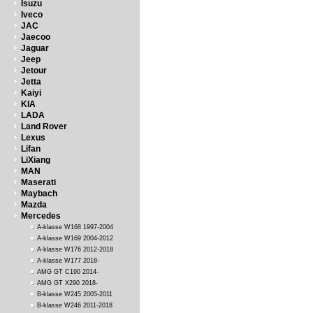
Isuzu
Iveco
JAC
Jaecoo
Jaguar
Jeep
Jetour
Jetta
Kaiyi
KIA
LADA
Land Rover
Lexus
Lifan
LiXiang
MAN
Maserati
Maybach
Mazda
Mercedes
A-klasse W168 1997-2004
A-klasse W169 2004-2012
A-klasse W176 2012-2018
A-klasse W177 2018-
AMG GT C190 2014-
AMG GT X290 2018-
B-klasse W245 2005-2011
B-klasse W246 2011-2018