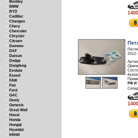
Bentley
BMW
BYD
1400
Cadillac
Changan
Chery
Chevrolet
Chrysler
Citroen
Пет
Daewoo
Петля
DAF
2012-
Datsun
Dodge
Артик
Dongfeng
Evolute
Exeed
FAW
РФ И
Fiat
Ford
GAC
Geely
1400
Genesis
Great Wall
Haval
Honda
Hongqi
Hyundai
Infiniti