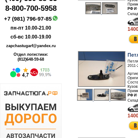
8-800-700-5958
РФ И
+7 (981) 796-97-85
пн-пт 10.00-21.00
1400
сб-вс 10.00-19.00
zapchastugarf@yandex.ru
Отдел логистики:
Пет
(812)648-59-68
Петля
2011-
Артик
РФ И
1400