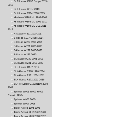
GLE-klasse C292 Coupe 2015-
2019
GLE-klasse W167 2019-
GLK-klasse X204 2008-2015
M-klasse W163 ML 1998-2004
M-klasse W164 ML 2005-2011
M-klasse W166 ML GLE 2011-
2018
R-klasse W251 2005-2017
S-klasse C217 Coupe 2014-
S-klasse W220 1998-2005
S-klasse W221 2005-2013
S-klasse W222 2013-2020
S-klasse W223 2020-
SL-klasse R230 2001-2012
SL-klasse R231 2012-2020
SLC-klasse R172 2016-
SLK-klasse R170 1996-2004
SLK-klasse R171 2004-2011
SLK-klasse R172 2011-2016
SLR McLaren C199/R199 2003-
2009
Sprinter W901 W905 W909
Classic 1995-
Sprinter W906 2006-
Sprinter W907 2018-
Truck Actros 1996-2002
Truck Actros MP2 2002-2008
Truck Actros MP3 2008-2012