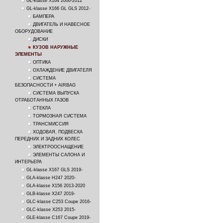
GL-klasse X164 2006-2012
GL-klasse X166 GL GLS 2012-
БАМПЕРА
ДВИГАТЕЛЬ И НАВЕСНОЕ
ОБОРУДОВАНИЕ
ДИСКИ
КУЗОВ НАРУЖНЫЕ
ЭЛЕМЕНТЫ
ОПТИКА
ОХЛАЖДЕНИЕ ДВИГАТЕЛЯ
СИСТЕМА
БЕЗОПАСНОСТИ + AIRBAG
СИСТЕМА ВЫПУСКА
ОТРАБОТАННЫХ ГАЗОВ
СТЕКЛА
ТОРМОЗНАЯ СИСТЕМА
ТРАНСМИССИЯ
ХОДОВАЯ, ПОДВЕСКА
ПЕРЕДНИХ И ЗАДНИХ КОЛЕС
ЭЛЕКТРООСНАЩЕНИЕ
ЭЛЕМЕНТЫ САЛОНА И
ИНТЕРЬЕРА
GL-klasse X167 GLS 2019-
GLA-klasse H247 2020-
GLA-klasse X156 2013-2020
GLB-klasse X247 2019-
GLC-klasse C253 Coupe 2016-
GLC-klasse X253 2015-
GLE-klasse C167 Coupe 2019-