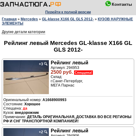
Контакты
Перейти к полной версии
Главная
»
Mercedes
»
GL-klasse X166 GL GLS 2012-
»
КУЗОВ НАРУЖНЫЕ
ЭЛЕМЕНТЫ
Другие детали категории
Рейлинг левый Mercedes GL-klasse X166 GL
GLS 2012-
Рейлинг левый
+3
🔍
Артикул: 294953
2500 руб.
Спеццена!
Склад:
г.Санкт-Петербург,
МЕГА Парнас
A1668900993
Хорошее
да
внедорожник
ДЕТАЛЬ ОРИГИНАЛЬНАЯ, ДОСТАВКА ВО ВСЕ РЕГИОНЫ
РФ И СНГ ТРАНСПОРТНОЙ КОМПАНИЕЙ!
Рейлинг левый
+2
🔍
Артикул: 294906