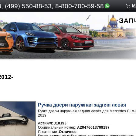
, (499)
550-88-53, 8-800-700-59-58
М
2012-
Ручка двери нaружная задняя левая
Ручка двери нaружная задняя левая для Mercedes CLA-
2019
Артикул:
310393
A20476013709197
Отличное