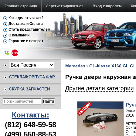
Главная страница
Зарегистрироваться
Вход с паролем
Ко
Как сделать заказ?
Доставка и Оплата
Стать представителем
О компании
Гарантии и возврат
Mercedes
GL-klasse X166 GL GL
»
Ручка двери нaружная з
СТЕКЛА/КОРПУСА ФАР
Другие детали категории
СКУПКА ЗАПЧАСТЕЙ
Руч
Ручка
Контакты:
2016
(812) 648-59-58
Артик
(499) 550-88-53