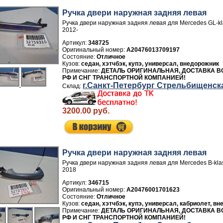
Ручка двери нaружная задняя левая
Ручка двери нaружная задняя левая для Mercedes GL-k
2012-
Артикул:
348725
A20476013709197
Отличное
седан, хэтчбэк, купэ, универсал, внедорожник
ДЕТАЛЬ ОРИГИНАЛЬНАЯ, ДОСТАВКА В
РФ И СНГ ТРАНСПОРТНОЙ КОМПАНИЕЙ!
г.Санкт-Петербург Стрельбищенск
3200.00 руб.
Ручка двери нaружная задняя левая
Ручка двери нaружная задняя левая для Mercedes B-kla
2018
Артикул:
346715
A20476001701623
Отличное
седан, хэтчбэк, купэ, универсал, кабриолет, в
ДЕТАЛЬ ОРИГИНАЛЬНАЯ, ДОСТАВКА В
РФ И СНГ ТРАНСПОРТНОЙ КОМПАНИЕЙ!