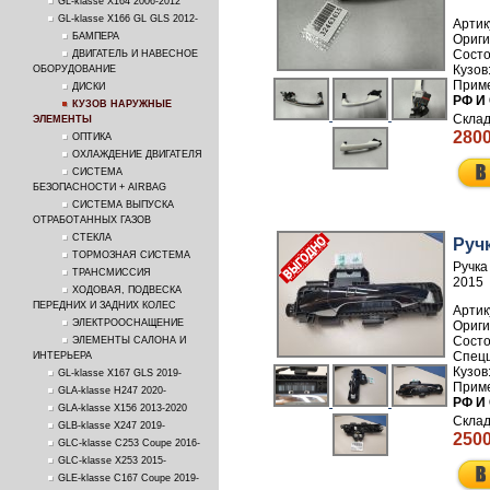
GL-klasse X164 2006-2012
GL-klasse X166 GL GLS 2012-
Артик
БАМПЕРА
ДВИГАТЕЛЬ И НАВЕСНОЕ
ОБОРУДОВАНИЕ
ДИСКИ
РФ И
КУЗОВ НАРУЖНЫЕ
ЭЛЕМЕНТЫ
2800
ОПТИКА
ОХЛАЖДЕНИЕ ДВИГАТЕЛЯ
СИСТЕМА
БЕЗОПАСНОСТИ + AIRBAG
СИСТЕМА ВЫПУСКА
ОТРАБОТАННЫХ ГАЗОВ
СТЕКЛА
Руч
ТОРМОЗНАЯ СИСТЕМА
Ручка
ТРАНСМИССИЯ
2015
ХОДОВАЯ, ПОДВЕСКА
ПЕРЕДНИХ И ЗАДНИХ КОЛЕС
Артик
ЭЛЕКТРООСНАЩЕНИЕ
ЭЛЕМЕНТЫ САЛОНА И
ИНТЕРЬЕРА
GL-klasse X167 GLS 2019-
GLA-klasse H247 2020-
РФ И
GLA-klasse X156 2013-2020
GLB-klasse X247 2019-
2500
GLC-klasse C253 Coupe 2016-
GLC-klasse X253 2015-
GLE-klasse C167 Coupe 2019-