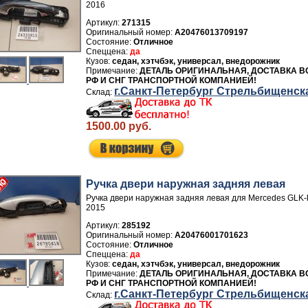
2016
Артикул:
271315
A20476013709197
Отличное
да
седан, хэтчбэк, универсал, внедорожник
ДЕТАЛЬ ОРИГИНАЛЬНАЯ, ДОСТАВКА В
РФ И СНГ ТРАНСПОРТНОЙ КОМПАНИЕЙ!
г.Санкт-Петербург Стрельбищенск
1500.00 руб.
Ручка двери нaружная задняя левая
Ручка двери нaружная задняя левая для Mercedes GLK-
2015
Артикул:
285192
A20476001701623
Отличное
да
седан, хэтчбэк, универсал, внедорожник
ДЕТАЛЬ ОРИГИНАЛЬНАЯ, ДОСТАВКА В
РФ И СНГ ТРАНСПОРТНОЙ КОМПАНИЕЙ!
г.Санкт-Петербург Стрельбищенск