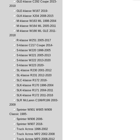
GLE-klasse C292 Coupe 2015-
2019
GLE-klasse W167 2019-
GLK-klasse X204 2008-2015
M-klasse W163 ML 1998-2004
M-klasse W164 ML 2005-2011
M-klasse W166 ML GLE 2011-
2018
R-klasse W251 2005-2017
S-klasse C217 Coupe 2014-
S-klasse W220 1998-2005
S-klasse W221 2005-2013
S-klasse W222 2013-2020
S-klasse W223 2020-
SL-klasse R230 2001-2012
SL-klasse R231 2012-2020
SLC-klasse R172 2016-
SLK-klasse R170 1996-2004
SLK-klasse R171 2004-2011
SLK-klasse R172 2011-2016
SLR McLaren C199/R199 2003-
2009
Sprinter W901 W905 W909
Classic 1995-
Sprinter W906 2006-
Sprinter W907 2018-
Truck Actros 1996-2002
Truck Actros MP2 2002-2008
Truck Actros MP3 2008-2012