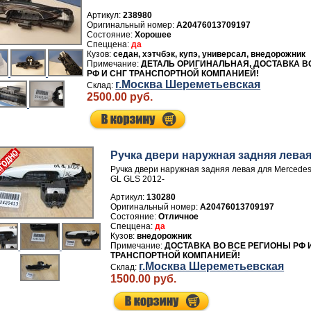
Артикул:
238980
A20476013709197
Хорошее
да
седан, хэтчбэк, купэ, универсал, внедорожник
ДЕТАЛЬ ОРИГИНАЛЬНАЯ, ДОСТАВКА В
РФ И СНГ ТРАНСПОРТНОЙ КОМПАНИЕЙ!
г.Москва Шереметьевская
2500.00 руб.
Ручка двери нaружная задняя лева
Ручка двери нaружная задняя левая для Mercedes
GL GLS 2012-
Артикул:
130280
A20476013709197
Отличное
да
внедорожник
ДОСТАВКА ВО ВСЕ РЕГИОНЫ РФ 
ТРАНСПОРТНОЙ КОМПАНИЕЙ!
г.Москва Шереметьевская
1500.00 руб.