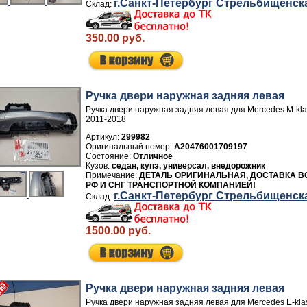
г.Санкт-Петербург Стрельбищенск
350.00 руб.
Ручка двери нaружная задняя левая
Ручка двери нaружная задняя левая для Mercedes M-k
2011-2018
Артикул:
299982
A20476001709197
Отличное
седан, купэ, универсал, внедорожник
ДЕТАЛЬ ОРИГИНАЛЬНАЯ, ДОСТАВКА В
РФ И СНГ ТРАНСПОРТНОЙ КОМПАНИЕЙ!
г.Санкт-Петербург Стрельбищенск
1500.00 руб.
Ручка двери нaружная задняя левая
Ручка двери нaружная задняя левая для Mercedes E-kl