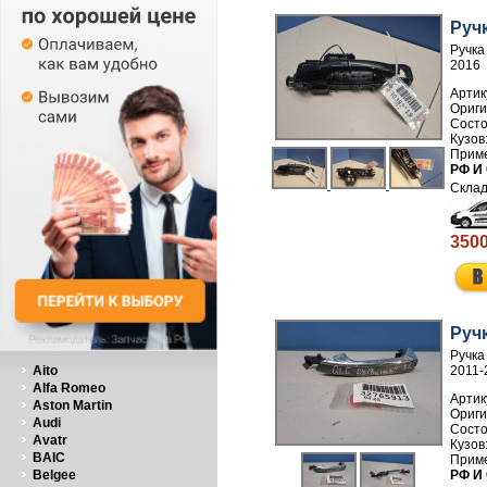
Руч
Ручка
2016
Артик
РФ И
3500
Руч
Ручка
Aito
2011-
Alfa Romeo
Артик
Aston Martin
Audi
Avatr
BAIC
Belgee
РФ И