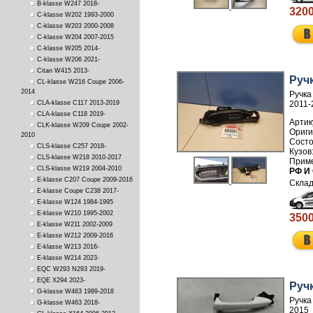
B-klasse W247 2018-
3200
C-klasse W202 1993-2000
C-klasse W203 2000-2008
C-klasse W204 2007-2015
C-klasse W205 2014-
C-klasse W206 2021-
Citan W415 2013-
Руч
CL-klasse W216 Coupe 2006-
2014
Ручка
CLA-klasse C117 2013-2019
2011-
CLA-klasse C118 2019-
Артик
CLK-klasse W209 Coupe 2002-
2010
CLS-klasse C257 2018-
CLS-klasse W218 2010-2017
CLS-klasse W219 2004-2010
РФ И
E-klasse C207 Coupe 2009-2016
E-klasse Coupe C238 2017-
E-klasse W124 1984-1995
E-klasse W210 1995-2002
3500
E-klasse W211 2002-2009
E-klasse W212 2009-2016
E-klasse W213 2016-
E-klasse W214 2023-
EQC W293 N293 2019-
EQE X294 2023-
Руч
G-klasse W463 1989-2018
Ручка
G-klasse W463 2018-
2015