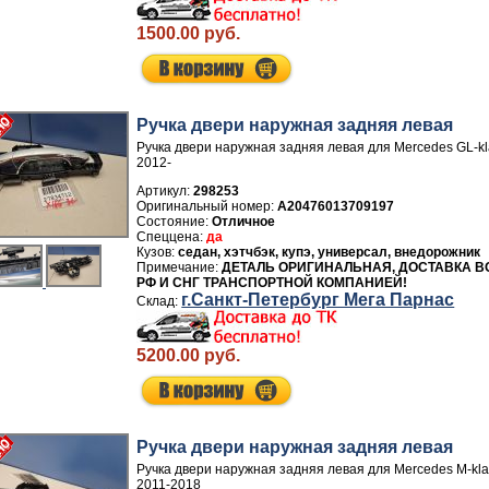
1500.00 руб.
Ручка двери нaружная задняя левая
Ручка двери нaружная задняя левая для Mercedes GL-k
2012-
Артикул:
298253
A20476013709197
Отличное
да
седан, хэтчбэк, купэ, универсал, внедорожник
ДЕТАЛЬ ОРИГИНАЛЬНАЯ, ДОСТАВКА В
РФ И СНГ ТРАНСПОРТНОЙ КОМПАНИЕЙ!
г.Санкт-Петербург Мега Парнас
5200.00 руб.
Ручка двери нaружная задняя левая
Ручка двери нaружная задняя левая для Mercedes M-k
2011-2018