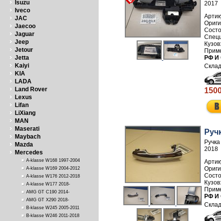
Isuzu
2017
Iveco
Артик
JAC
Jaecoo
Jaguar
Jeep
Jetour
Jetta
РФ И
Kaiyi
KIA
LADA
Land Rover
1500
Lexus
Lifan
LiXiang
MAN
Maserati
Руч
Maybach
Ручка
Mazda
2018
Mercedes
A-klasse W168 1997-2004
Артик
A-klasse W169 2004-2012
A-klasse W176 2012-2018
A-klasse W177 2018-
AMG GT C190 2014-
РФ И
AMG GT X290 2018-
B-klasse W245 2005-2011
B-klasse W246 2011-2018