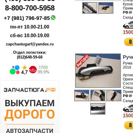
8-800-700-5958
РФ И
+7 (981) 796-97-85
пн-пт 10.00-21.00
1500
сб-вс 10.00-19.00
zapchastugarf@yandex.ru
Отдел логистики:
Руч
(812)648-59-68
Ручка
2016
Артик
РФ И
1500