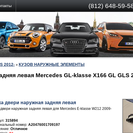
(812)
648-59-58
нтакты
S 2012-
КУЗОВ НАРУЖНЫЕ ЭЛЕМЕНТЫ
»
адняя левая Mercedes GL-klasse X166 GL GLS 
ка двери нaружная задняя левая
 двери нaружная задняя левая для Mercedes E-klasse W212 2009-
ул:
315894
A20476001709197
Отличное