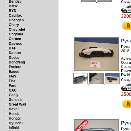
Bentley
BMW
BYD
Cadillac
3200
Changan
Chery
Chevrolet
Chrysler
Citroen
Руч
Daewoo
Ручка
DAF
2018
Datsun
Dodge
Артик
Dongfeng
Evolute
Exeed
РФ И
FAW
Fiat
Ford
GAC
3500
Geely
Genesis
Great Wall
Haval
Honda
Hongqi
Руч
Hyundai
Infiniti
Ручка