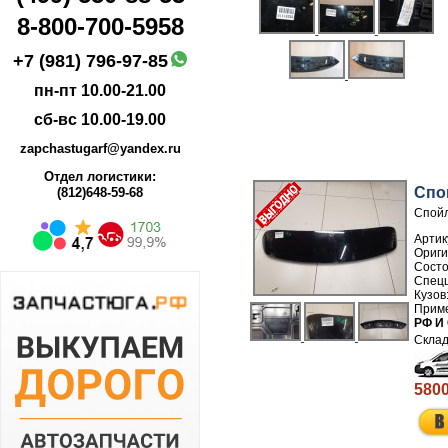
8-800-700-5958
+7 (981) 796-97-85
пн-пт 10.00-21.00
сб-вс 10.00-19.00
zapchastugarf@yandex.ru
Отдел логистики:
Спо
(812)648-59-68
Спойл
Артик
РФ И
5800