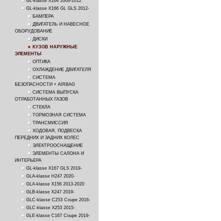
GL-klasse X164 2006-2012
GL-klasse X166 GL GLS 2012-
БАМПЕРА
ДВИГАТЕЛЬ И НАВЕСНОЕ
ОБОРУДОВАНИЕ
ДИСКИ
КУЗОВ НАРУЖНЫЕ
ЭЛЕМЕНТЫ
ОПТИКА
ОХЛАЖДЕНИЕ ДВИГАТЕЛЯ
СИСТЕМА
БЕЗОПАСНОСТИ + AIRBAG
СИСТЕМА ВЫПУСКА
ОТРАБОТАННЫХ ГАЗОВ
СТЕКЛА
ТОРМОЗНАЯ СИСТЕМА
ТРАНСМИССИЯ
ХОДОВАЯ, ПОДВЕСКА
ПЕРЕДНИХ И ЗАДНИХ КОЛЕС
ЭЛЕКТРООСНАЩЕНИЕ
ЭЛЕМЕНТЫ САЛОНА И
ИНТЕРЬЕРА
GL-klasse X167 GLS 2019-
GLA-klasse H247 2020-
GLA-klasse X156 2013-2020
GLB-klasse X247 2019-
GLC-klasse C253 Coupe 2016-
GLC-klasse X253 2015-
GLE-klasse C167 Coupe 2019-