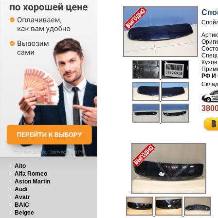
Спо
Спойл
Артик
РФ И
3800
Aito
Alfa Romeo
Aston Martin
Audi
Avatr
BAIC
Belgee