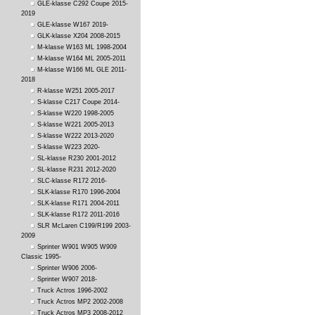
GLE-klasse C292 Coupe 2015-
2019
GLE-klasse W167 2019-
GLK-klasse X204 2008-2015
M-klasse W163 ML 1998-2004
M-klasse W164 ML 2005-2011
M-klasse W166 ML GLE 2011-
2018
R-klasse W251 2005-2017
S-klasse C217 Coupe 2014-
S-klasse W220 1998-2005
S-klasse W221 2005-2013
S-klasse W222 2013-2020
S-klasse W223 2020-
SL-klasse R230 2001-2012
SL-klasse R231 2012-2020
SLC-klasse R172 2016-
SLK-klasse R170 1996-2004
SLK-klasse R171 2004-2011
SLK-klasse R172 2011-2016
SLR McLaren C199/R199 2003-
2009
Sprinter W901 W905 W909
Classic 1995-
Sprinter W906 2006-
Sprinter W907 2018-
Truck Actros 1996-2002
Truck Actros MP2 2002-2008
Truck Actros MP3 2008-2012