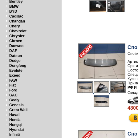
Bentley
BMW
BYD
Cadillac
Changan
Chery
Chevrolet
Chrysler
Citroen
Daewoo
Спо
DAF
Спойл
Datsun
Dodge
Артик
Dongfeng
Evolute
Exeed
FAW
Fiat
РФ И
Ford
GAC
Geely
Genesis
4800
Great Wall
Haval
Honda
Hongqi
Hyundai
Спо
Infiniti