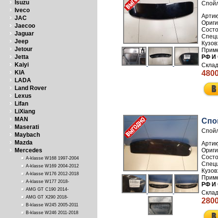
Isuzu
Спойл
Iveco
Артик
JAC
Jaecoo
Jaguar
Jeep
Jetour
Jetta
РФ И
Kaiyi
KIA
4800
LADA
Land Rover
Lexus
Lifan
LiXiang
MAN
Спо
Maserati
Спойл
Maybach
Mazda
Артик
Mercedes
A-klasse W168 1997-2004
A-klasse W169 2004-2012
A-klasse W176 2012-2018
A-klasse W177 2018-
РФ И
AMG GT C190 2014-
AMG GT X290 2018-
2800
B-klasse W245 2005-2011
B-klasse W246 2011-2018