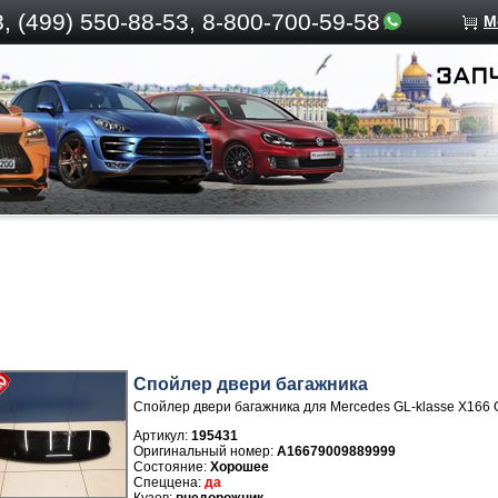
, (499)
550-88-53, 8-800-700-59-58
М
Спойлер двери багажника
Спойлер двери багажника для Mercedes GL-klasse X166 
Артикул:
195431
A16679009889999
Хорошее
да