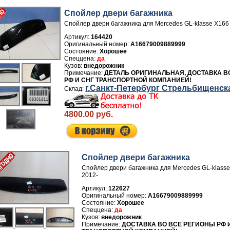
Спойлер двери багажника
Спойлер двери багажника для Mercedes GL-klasse X166
Артикул:
164420
A16679009889999
Хорошее
да
внедорожник
ДЕТАЛЬ ОРИГИНАЛЬНАЯ, ДОСТАВКА В
РФ И СНГ ТРАНСПОРТНОЙ КОМПАНИЕЙ!
г.Санкт-Петербург Стрельбищенск
4800.00 руб.
Спойлер двери багажника
Спойлер двери багажника для Mercedes GL-klass
2012-
Артикул:
122627
A16679009889999
Хорошее
да
внедорожник
ДОСТАВКА ВО ВСЕ РЕГИОНЫ РФ 