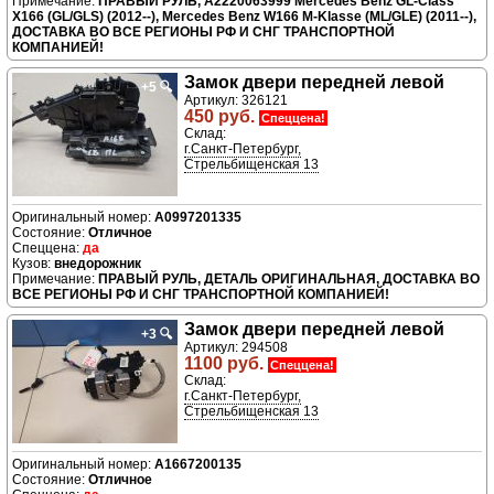
ПРАВЫЙ РУЛЬ, A2220063999 Mercedes Benz GL-Class
X166 (GL/GLS) (2012--), Mercedes Benz W166 M-Klasse (ML/GLE) (2011--),
ДОСТАВКА ВО ВСЕ РЕГИОНЫ РФ И СНГ ТРАНСПОРТНОЙ
КОМПАНИЕЙ!
Замок двери передней левой
+5
🔍
Артикул: 326121
450 руб.
Спеццена!
Склад:
г.Санкт-Петербург,
Стрельбищенская 13
A0997201335
Отличное
да
внедорожник
ПРАВЫЙ РУЛЬ, ДЕТАЛЬ ОРИГИНАЛЬНАЯ, ДОСТАВКА ВО
ВСЕ РЕГИОНЫ РФ И СНГ ТРАНСПОРТНОЙ КОМПАНИЕЙ!
Замок двери передней левой
+3
🔍
Артикул: 294508
1100 руб.
Спеццена!
Склад:
г.Санкт-Петербург,
Стрельбищенская 13
A1667200135
Отличное