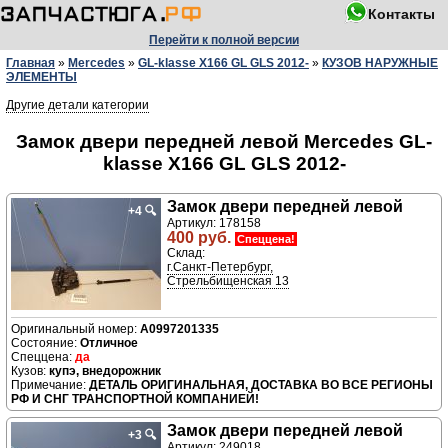
Контакты
Перейти к полной версии
Главная
»
Mercedes
»
GL-klasse X166 GL GLS 2012-
»
КУЗОВ НАРУЖНЫЕ
ЭЛЕМЕНТЫ
Другие детали категории
Замок двери передней левой Mercedes GL-
klasse X166 GL GLS 2012-
Замок двери передней левой
+4
🔍
Артикул: 178158
400 руб.
Спеццена!
Склад:
г.Санкт-Петербург,
Стрельбищенская 13
A0997201335
Отличное
да
купэ, внедорожник
ДЕТАЛЬ ОРИГИНАЛЬНАЯ, ДОСТАВКА ВО ВСЕ РЕГИОНЫ
РФ И СНГ ТРАНСПОРТНОЙ КОМПАНИЕЙ!
Замок двери передней левой
+3
🔍
Артикул: 249018