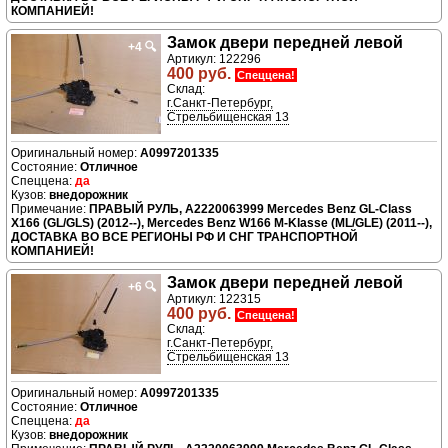
КОМПАНИЕЙ!
Замок двери передней левой
+4
🔍
Артикул: 122296
400 руб.
Спеццена!
Склад:
г.Санкт-Петербург,
Стрельбищенская 13
A0997201335
Отличное
да
внедорожник
ПРАВЫЙ РУЛЬ, A2220063999 Mercedes Benz GL-Class
X166 (GL/GLS) (2012--), Mercedes Benz W166 M-Klasse (ML/GLE) (2011--),
ДОСТАВКА ВО ВСЕ РЕГИОНЫ РФ И СНГ ТРАНСПОРТНОЙ
КОМПАНИЕЙ!
Замок двери передней левой
+6
🔍
Артикул: 122315
400 руб.
Спеццена!
Склад:
г.Санкт-Петербург,
Стрельбищенская 13
A0997201335
Отличное
да
внедорожник