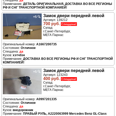
да
ДЕТАЛЬ ОРИГИНАЛЬНАЯ, ДОСТАВКА ВО ВСЕ РЕГИОНЫ
РФ И СНГ ТРАНСПОРТНОЙ КОМПАНИЕЙ!
Замок двери передней левой
+5
🔍
Артикул: 139212
700 руб.
Спеццена!
Склад:
г.Санкт-Петербург,
МЕГА Парнас
A1667200735
Отличное
да
хэтчбэк
ДОСТАВКА ВО ВСЕ РЕГИОНЫ РФ И СНГ ТРАНСПОРТНОЙ
КОМПАНИЕЙ!
Замок двери передней левой
+5
🔍
Артикул: 123243
400 руб.
Спеццена!
Склад:
г.Санкт-Петербург,
МЕГА Парнас
A0997201335
Отличное
да
внедорожник
ПРАВЫЙ РУЛЬ, A2220063999 Mercedes Benz GL-Class