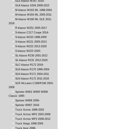
GLE-klasse W167 2019-
GLK-klasse X204 2008-2015
M-klasse W163 ML 1998-2004
M-klasse W164 ML 2005-2011
M-klasse W166 ML GLE 2011-
2018
R-klasse W251 2005-2017
S-klasse C217 Coupe 2014-
S-klasse W220 1998-2005
S-klasse W221 2005-2013
S-klasse W222 2013-2020
S-klasse W223 2020-
SL-klasse R230 2001-2012
SL-klasse R231 2012-2020
SLC-klasse R172 2016-
SLK-klasse R170 1996-2004
SLK-klasse R171 2004-2011
SLK-klasse R172 2011-2016
SLR McLaren C199/R199 2003-
2009
Sprinter W901 W905 W909
Classic 1995-
Sprinter W906 2006-
Sprinter W907 2018-
Truck Actros 1996-2002
Truck Actros MP2 2002-2008
Truck Actros MP3 2008-2012
Truck Atego 1998-2004
Truck Axor 2006-