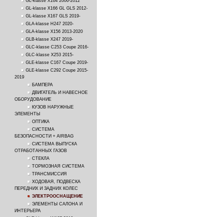
GL-klasse X164 2006-2012
GL-klasse X166 GL GLS 2012-
GL-klasse X167 GLS 2019-
GLA-klasse H247 2020-
GLA-klasse X156 2013-2020
GLB-klasse X247 2019-
GLC-klasse C253 Coupe 2016-
GLC-klasse X253 2015-
GLE-klasse C167 Coupe 2019-
GLE-klasse C292 Coupe 2015-
2019
БАМПЕРА
ДВИГАТЕЛЬ И НАВЕСНОЕ
ОБОРУДОВАНИЕ
КУЗОВ НАРУЖНЫЕ
ЭЛЕМЕНТЫ
ОПТИКА
СИСТЕМА
БЕЗОПАСНОСТИ + AIRBAG
СИСТЕМА ВЫПУСКА
ОТРАБОТАННЫХ ГАЗОВ
СТЕКЛА
ТОРМОЗНАЯ СИСТЕМА
ТРАНСМИССИЯ
ХОДОВАЯ, ПОДВЕСКА
ПЕРЕДНИХ И ЗАДНИХ КОЛЕС
ЭЛЕКТРООСНАЩЕНИЕ
ЭЛЕМЕНТЫ САЛОНА И
ИНТЕРЬЕРА