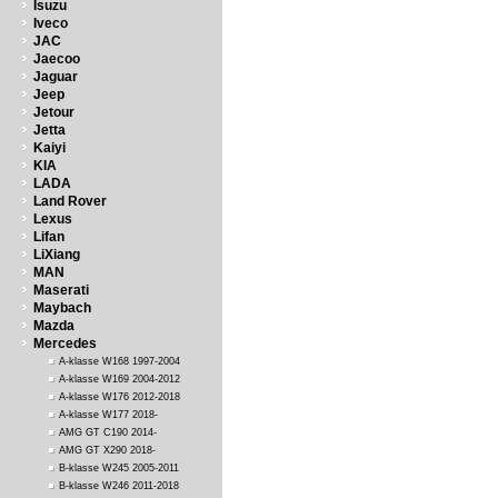
Isuzu
Iveco
JAC
Jaecoo
Jaguar
Jeep
Jetour
Jetta
Kaiyi
KIA
LADA
Land Rover
Lexus
Lifan
LiXiang
MAN
Maserati
Maybach
Mazda
Mercedes
A-klasse W168 1997-2004
A-klasse W169 2004-2012
A-klasse W176 2012-2018
A-klasse W177 2018-
AMG GT C190 2014-
AMG GT X290 2018-
B-klasse W245 2005-2011
B-klasse W246 2011-2018