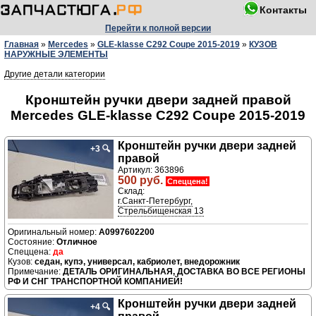
Контакты
Перейти к полной версии
Главная
»
Mercedes
»
GLE-klasse C292 Coupe 2015-2019
»
КУЗОВ
НАРУЖНЫЕ ЭЛЕМЕНТЫ
Другие детали категории
Кронштейн ручки двери задней правой
Mercedes GLE-klasse C292 Coupe 2015-2019
Кронштейн ручки двери задней
+3
🔍
правой
Артикул: 363896
500 руб.
Спеццена!
Склад:
г.Санкт-Петербург,
Стрельбищенская 13
A0997602200
Отличное
да
седан, купэ, универсал, кабриолет, внедорожник
ДЕТАЛЬ ОРИГИНАЛЬНАЯ, ДОСТАВКА ВО ВСЕ РЕГИОНЫ
РФ И СНГ ТРАНСПОРТНОЙ КОМПАНИЕЙ!
Кронштейн ручки двери задней
+4
🔍