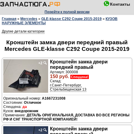
Контакты
Перейти к полной версии
Главная
»
Mercedes
»
GLE-klasse C292 Coupe 2015-2019
»
КУЗОВ
НАРУЖНЫЕ ЭЛЕМЕНТЫ
Другие детали категории
Кронштейн замка двери передний правый
Mercedes GLE-klasse C292 Coupe 2015-2019
Кронштейн замка двери
+2
🔍
передний правый
Артикул: 300008
150 руб.
Спеццена!
Склад:
г.Санкт-Петербург,
Стрельбищенская 13
A1667231008
Отличное
да
внедорожник
ДЕТАЛЬ ОРИГИНАЛЬНАЯ, ДОСТАВКА ВО ВСЕ РЕГИОНЫ
РФ И СНГ ТРАНСПОРТНОЙ КОМПАНИЕЙ!
Кронштейн замка двери
+2
🔍