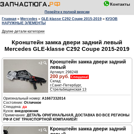
Контакты
Перейти к полной версии
Главная
»
Mercedes
»
GLE-klasse C292 Coupe 2015-2019
»
КУЗОВ
НАРУЖНЫЕ ЭЛЕМЕНТЫ
Другие детали категории
Кронштейн замка двери задний левый
Mercedes GLE-klasse C292 Coupe 2015-2019
Кронштейн замка двери задний
+2
🔍
левый
Артикул: 298248
200 руб.
Спеццена!
Склад:
г.Санкт-Петербург,
Стрельбищенская 13
A1667332014
Отличное
да
внедорожник
ДЕТАЛЬ ОРИГИНАЛЬНАЯ, ДОСТАВКА ВО ВСЕ РЕГИОНЫ
РФ И СНГ ТРАНСПОРТНОЙ КОМПАНИЕЙ!
Кронштейн замка двери задний
+1
🔍