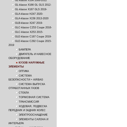
GL-klasse X164 2006-2012
GL-klasse X166 GL GLS 2012-
GL-klasse X167 GLS 2019-
GLA-klasse H247 2020-
GLA-klasse X156 2013-2020
GLB-klasse X247 2019-
GLC-klasse C253 Coupe 2016-
GLC-klasse X253 2015-
GLE-klasse C167 Coupe 2019-
GLE-klasse C292 Coupe 2015-
2019
БАМПЕРА
ДВИГАТЕЛЬ И НАВЕСНОЕ
ОБОРУДОВАНИЕ
КУЗОВ НАРУЖНЫЕ
ЭЛЕМЕНТЫ
ОПТИКА
СИСТЕМА
БЕЗОПАСНОСТИ + AIRBAG
СИСТЕМА ВЫПУСКА
ОТРАБОТАННЫХ ГАЗОВ
СТЕКЛА
ТОРМОЗНАЯ СИСТЕМА
ТРАНСМИССИЯ
ХОДОВАЯ, ПОДВЕСКА
ПЕРЕДНИХ И ЗАДНИХ КОЛЕС
ЭЛЕКТРООСНАЩЕНИЕ
ЭЛЕМЕНТЫ САЛОНА И
ИНТЕРЬЕРА