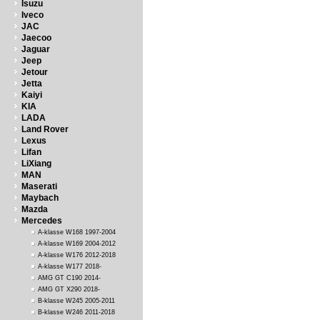
Isuzu
Iveco
JAC
Jaecoo
Jaguar
Jeep
Jetour
Jetta
Kaiyi
KIA
LADA
Land Rover
Lexus
Lifan
LiXiang
MAN
Maserati
Maybach
Mazda
Mercedes
A-klasse W168 1997-2004
A-klasse W169 2004-2012
A-klasse W176 2012-2018
A-klasse W177 2018-
AMG GT C190 2014-
AMG GT X290 2018-
B-klasse W245 2005-2011
B-klasse W246 2011-2018