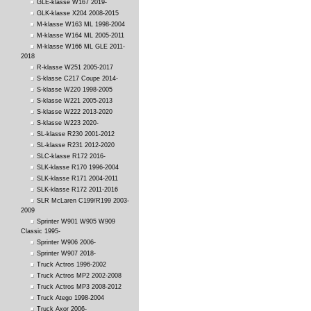
GLE-klasse W167 2019-
GLK-klasse X204 2008-2015
M-klasse W163 ML 1998-2004
M-klasse W164 ML 2005-2011
M-klasse W166 ML GLE 2011-
2018
R-klasse W251 2005-2017
S-klasse C217 Coupe 2014-
S-klasse W220 1998-2005
S-klasse W221 2005-2013
S-klasse W222 2013-2020
S-klasse W223 2020-
SL-klasse R230 2001-2012
SL-klasse R231 2012-2020
SLC-klasse R172 2016-
SLK-klasse R170 1996-2004
SLK-klasse R171 2004-2011
SLK-klasse R172 2011-2016
SLR McLaren C199/R199 2003-
2009
Sprinter W901 W905 W909
Classic 1995-
Sprinter W906 2006-
Sprinter W907 2018-
Truck Actros 1996-2002
Truck Actros MP2 2002-2008
Truck Actros MP3 2008-2012
Truck Atego 1998-2004
Truck Axor 2006-