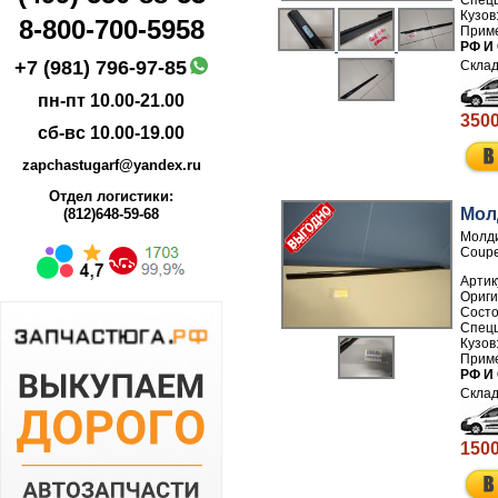
8-800-700-5958
РФ И
+7 (981) 796-97-85
пн-пт 10.00-21.00
3500
сб-вс 10.00-19.00
zapchastugarf@yandex.ru
Отдел логистики:
Мол
(812)648-59-68
Молди
Coupe
Артик
РФ И
1500