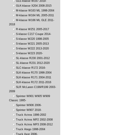
GLE-klasse W167 2019-
GLK-klasse X204 2008-2015
M-klasse W163 ML 1998-2004
M-klasse W164 ML 2005-2011
M-klasse W166 ML GLE 2011-
2018
R-klasse W251 2005-2017
S-klasse C217 Coupe 2014-
S-klasse W220 1998-2005
S-klasse W221 2005-2013
S-klasse W222 2013-2020
S-klasse W223 2020-
SL-klasse R230 2001-2012
SL-klasse R231 2012-2020
SLC-klasse R172 2016-
SLK-klasse R170 1996-2004
SLK-klasse R171 2004-2011
SLK-klasse R172 2011-2016
SLR McLaren C199/R199 2003-
2009
Sprinter W901 W905 W909
Classic 1995-
Sprinter W906 2006-
Sprinter W907 2018-
Truck Actros 1996-2002
Truck Actros MP2 2002-2008
Truck Actros MP3 2008-2012
Truck Atego 1998-2004
Truck Axor 2006-