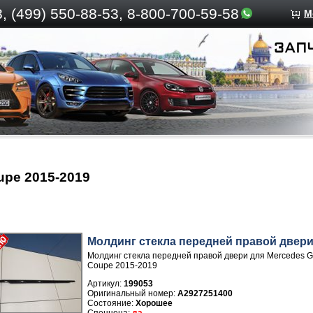
, (499)
550-88-53, 8-800-700-59-58
М
upe 2015-2019
Молдинг стекла передней правой двер
Молдинг стекла передней правой двери для Mercedes G
Coupe 2015-2019
Артикул:
199053
A2927251400
Хорошее