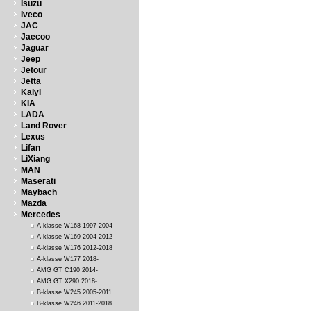
Isuzu
Iveco
JAC
Jaecoo
Jaguar
Jeep
Jetour
Jetta
Kaiyi
KIA
LADA
Land Rover
Lexus
Lifan
LiXiang
MAN
Maserati
Maybach
Mazda
Mercedes
A-klasse W168 1997-2004
A-klasse W169 2004-2012
A-klasse W176 2012-2018
A-klasse W177 2018-
AMG GT C190 2014-
AMG GT X290 2018-
B-klasse W245 2005-2011
B-klasse W246 2011-2018