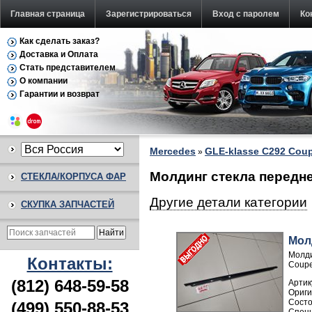
Главная страница
Зарегистрироваться
Вход с паролем
Ко
Как сделать заказ?
Доставка и Оплата
Стать представителем
О компании
Гарантии и возврат
Mercedes
GLE-klasse C292 Coup
»
Молдинг стекла передне
СТЕКЛА/КОРПУСА ФАР
Другие детали категории
СКУПКА ЗАПЧАСТЕЙ
Мол
Молди
Контакты:
Coupe
(812) 648-59-58
Артик
(499) 550-88-53