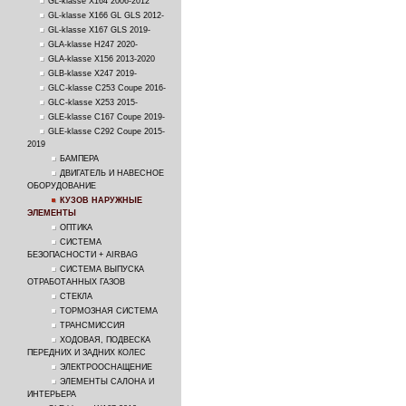
GL-klasse X164 2006-2012
GL-klasse X166 GL GLS 2012-
GL-klasse X167 GLS 2019-
GLA-klasse H247 2020-
GLA-klasse X156 2013-2020
GLB-klasse X247 2019-
GLC-klasse C253 Coupe 2016-
GLC-klasse X253 2015-
GLE-klasse C167 Coupe 2019-
GLE-klasse C292 Coupe 2015-
2019
БАМПЕРА
ДВИГАТЕЛЬ И НАВЕСНОЕ
ОБОРУДОВАНИЕ
КУЗОВ НАРУЖНЫЕ
ЭЛЕМЕНТЫ
ОПТИКА
СИСТЕМА
БЕЗОПАСНОСТИ + AIRBAG
СИСТЕМА ВЫПУСКА
ОТРАБОТАННЫХ ГАЗОВ
СТЕКЛА
ТОРМОЗНАЯ СИСТЕМА
ТРАНСМИССИЯ
ХОДОВАЯ, ПОДВЕСКА
ПЕРЕДНИХ И ЗАДНИХ КОЛЕС
ЭЛЕКТРООСНАЩЕНИЕ
ЭЛЕМЕНТЫ САЛОНА И
ИНТЕРЬЕРА