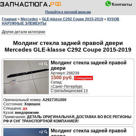
Контакты
Перейти к полной версии
Главная
»
Mercedes
»
GLE-klasse C292 Coupe 2015-2019
»
КУЗОВ
НАРУЖНЫЕ ЭЛЕМЕНТЫ
Другие детали категории
Молдинг стекла задней правой двери
Mercedes GLE-klasse C292 Coupe 2015-2019
Молдинг стекла задней правой
+3
🔍
двери
Артикул: 298239
1500 руб.
Спеццена!
Склад:
г.Санкт-Петербург,
Стрельбищенская 13
A2927351000
Хорошее
да
внедорожник
ДЕТАЛЬ ОРИГИНАЛЬНАЯ, ДОСТАВКА ВО ВСЕ РЕГИОНЫ
РФ И СНГ ТРАНСПОРТНОЙ КОМПАНИЕЙ!
Молдинг стекла задней правой
+2
🔍