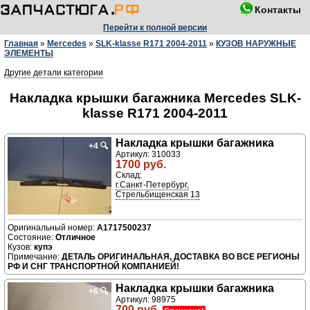
Контакты
Перейти к полной версии
Главная
»
Mercedes
»
SLK-klasse R171 2004-2011
»
КУЗОВ НАРУЖНЫЕ
ЭЛЕМЕНТЫ
Другие детали категории
Накладка крышки багажника Mercedes SLK-
klasse R171 2004-2011
Накладка крышки багажника
+4
🔍
Артикул: 310033
1700 руб.
Склад:
г.Санкт-Петербург,
Стрельбищенская 13
A1717500237
Отличное
купэ
ДЕТАЛЬ ОРИГИНАЛЬНАЯ, ДОСТАВКА ВО ВСЕ РЕГИОНЫ
РФ И СНГ ТРАНСПОРТНОЙ КОМПАНИЕЙ!
Накладка крышки багажника
+6
🔍
Артикул: 98975
700 руб.