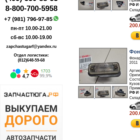
РФ И
8-800-700-5958
+7 (981) 796-97-85
200.
пн-пт 10.00-21.00
сб-вс 10.00-19.00
zapchastugarf@yandex.ru
Фон
Отдел логистики:
Фонар
(812)648-59-68
2011
Артик
РФ И
200.