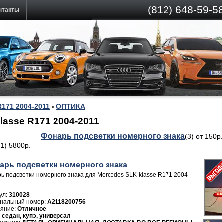
(812)
648-59-58
нтакты
R171 2004-2011
ОПТИКА
»
asse R171 2004-2011
Фонарь подсветки номерного знака
(3) от 150р
(1) 5800р.
арь подсветки номерного знака
ь подсветки номерного знака для Mercedes SLK-klasse R171 2004-
ул:
310028
A2118200756
Отличное
седан, купэ, универсал