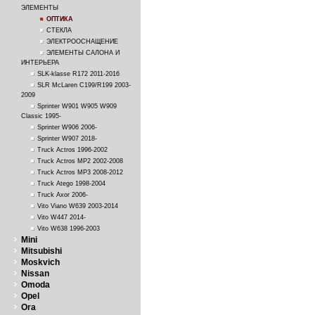
ЭЛЕМЕНТЫ
ОПТИКА
СТЕКЛА
ЭЛЕКТРООСНАЩЕНИЕ
ЭЛЕМЕНТЫ САЛОНА И
ИНТЕРЬЕРА
SLK-klasse R172 2011-2016
SLR McLaren C199/R199 2003-
2009
Sprinter W901 W905 W909
Classic 1995-
Sprinter W906 2006-
Sprinter W907 2018-
Truck Actros 1996-2002
Truck Actros MP2 2002-2008
Truck Actros MP3 2008-2012
Truck Atego 1998-2004
Truck Axor 2006-
Vito Viano W639 2003-2014
Vito W447 2014-
Vito W638 1996-2003
Mini
Mitsubishi
Moskvich
Nissan
Omoda
Opel
Ora