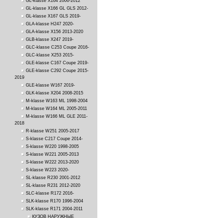
GL-klasse X164 2006-2012
GL-klasse X166 GL GLS 2012-
GL-klasse X167 GLS 2019-
GLA-klasse H247 2020-
GLA-klasse X156 2013-2020
GLB-klasse X247 2019-
GLC-klasse C253 Coupe 2016-
GLC-klasse X253 2015-
GLE-klasse C167 Coupe 2019-
GLE-klasse C292 Coupe 2015-
2019
GLE-klasse W167 2019-
GLK-klasse X204 2008-2015
M-klasse W163 ML 1998-2004
M-klasse W164 ML 2005-2011
M-klasse W166 ML GLE 2011-
2018
R-klasse W251 2005-2017
S-klasse C217 Coupe 2014-
S-klasse W220 1998-2005
S-klasse W221 2005-2013
S-klasse W222 2013-2020
S-klasse W223 2020-
SL-klasse R230 2001-2012
SL-klasse R231 2012-2020
SLC-klasse R172 2016-
SLK-klasse R170 1996-2004
SLK-klasse R171 2004-2011
КУЗОВ НАРУЖНЫЕ