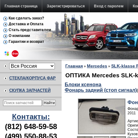
Главная страница
Зарегистрироваться
Вход с паролем
Ко
Как сделать заказ?
Доставка и Оплата
Стать представителем
О компании
Гарантии и возврат
Главная
Mercedes
SLK-klasse 
»
»
ОПТИКА Mercedes SLK-kl
СТЕКЛА/КОРПУСА ФАР
Блоки ксенона
Фонарь задний (стоп сигнал)
СКУПКА ЗАПЧАСТЕЙ
Фон
Фонар
2011
Контакты:
Артик
(812) 648-59-58
(499) 550-88-53