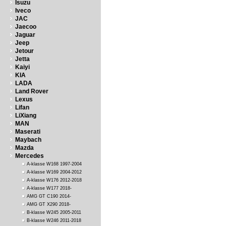
Isuzu
Iveco
JAC
Jaecoo
Jaguar
Jeep
Jetour
Jetta
Kaiyi
KIA
LADA
Land Rover
Lexus
Lifan
LiXiang
MAN
Maserati
Maybach
Mazda
Mercedes
A-klasse W168 1997-2004
A-klasse W169 2004-2012
A-klasse W176 2012-2018
A-klasse W177 2018-
AMG GT C190 2014-
AMG GT X290 2018-
B-klasse W245 2005-2011
B-klasse W246 2011-2018