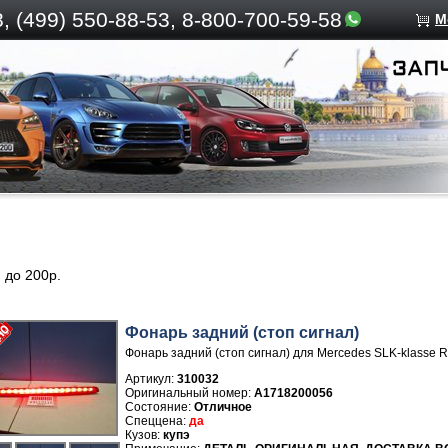
, (499)
550-88-53, 8-800-700-59-58
М
. до 200р.
Фонарь задний (стоп сигнал)
Фонарь задний (стоп сигнал) для Mercedes SLK-klasse 
Артикул:
310032
A1718200056
Отличное
да
купэ