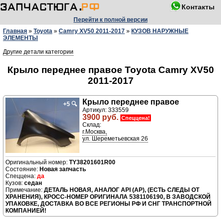
Контакты
Перейти к полной версии
Главная
»
Toyota
»
Camry XV50 2011-2017
»
КУЗОВ НАРУЖНЫЕ
ЭЛЕМЕНТЫ
Другие детали категории
Крыло переднее правое Toyota Camry XV50
2011-2017
Крыло переднее правое
+5
🔍
Артикул: 333559
3900 руб.
Спеццена!
Склад:
г.Москва,
ул. Шереметьевская 26
TY38201601R00
Новая запчасть
да
седан
ДЕТАЛЬ НОВАЯ, АНАЛОГ API (AP), (ЕСТЬ СЛЕДЫ ОТ
ХРАНЕНИЯ), КРОСС-НОМЕР ОРИГИНАЛА 5381106190, В ЗАВОДСКОЙ
УПАКОВКЕ, ДОСТАВКА ВО ВСЕ РЕГИОНЫ РФ И СНГ ТРАНСПОРТНОЙ
КОМПАНИЕЙ!