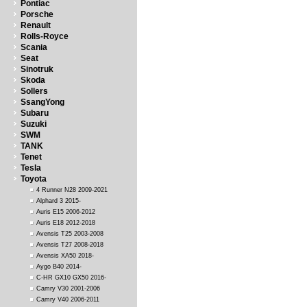
Pontiac
Porsche
Renault
Rolls-Royce
Scania
Seat
Sinotruk
Skoda
Sollers
SsangYong
Subaru
Suzuki
SWM
TANK
Tenet
Tesla
Toyota
4 Runner N28 2009-2021
Alphard 3 2015-
Auris E15 2006-2012
Auris E18 2012-2018
Avensis T25 2003-2008
Avensis T27 2008-2018
Avensis XA50 2018-
Aygo B40 2014-
C-HR GX10 GX50 2016-
Camry V30 2001-2006
Camry V40 2006-2011