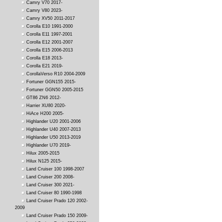
Camry V70 2017-
Camry V80 2023-
Camry XV50 2011-2017
Corolla E10 1991-2000
Corolla E11 1997-2001
Corolla E12 2001-2007
Corolla E15 2006-2013
Corolla E18 2013-
Corolla E21 2019-
CorollaVerso R10 2004-2009
Fortuner GGN155 2015-
Fortuner GGN50 2005-2015
GT86 ZN6 2012-
Harrier XU80 2020-
HiAce H200 2005-
Highlander U20 2001-2006
Highlander U40 2007-2013
Highlander U50 2013-2019
Highlander U70 2019-
Hilux 2005-2015
Hilux N125 2015-
Land Cruiser 100 1998-2007
Land Cruiser 200 2008-
Land Cruiser 300 2021-
Land Cruiser 80 1990-1998
Land Cruiser Prado 120 2002-
2009
Land Cruiser Prado 150 2009-