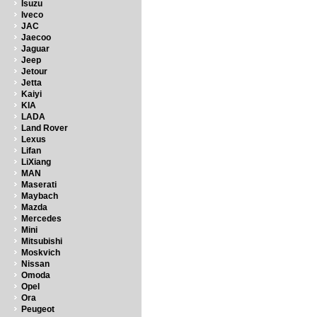
Isuzu
Iveco
JAC
Jaecoo
Jaguar
Jeep
Jetour
Jetta
Kaiyi
KIA
LADA
Land Rover
Lexus
Lifan
LiXiang
MAN
Maserati
Maybach
Mazda
Mercedes
Mini
Mitsubishi
Moskvich
Nissan
Omoda
Opel
Ora
Peugeot