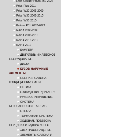
Land Cruiser Prado 250 2023-
Prius Plus 2011-
Prius W20 2003-2009
Prius W30 2009-2015
Prius W50 2015-
Probox P51 2002-2023
RAV 4 2000-2005
RAV 4 2005-2013
RAV 4 2013-2019
RAV 4 2019-
БАМПЕРА
ДВИГАТЕЛЬ И НАВЕСНОЕ
ОБОРУДОВАНИЕ
ДИСКИ
КУЗОВ НАРУЖНЫЕ
ЭЛЕМЕНТЫ
ОБОГРЕВ САЛОНА,
КОНДИЦИОНИРОВАНИЕ
ОПТИКА
ОХЛАЖДЕНИЕ ДВИГАТЕЛЯ
РУЛЕВОЕ УПРАВЛЕНИЕ
СИСТЕМА
БЕЗОПАСНОСТИ + AIRBAG
СТЕКЛА
ТОРМОЗНАЯ СИСТЕМА
ХОДОВАЯ, ПОДВЕСКА
ПЕРЕДНИХ И ЗАДНИХ КОЛЕС
ЭЛЕКТРООСНАЩЕНИЕ
ЭЛЕМЕНТЫ САЛОНА И