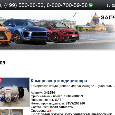
, (499)
550-88-53, 8-800-700-59-58
М
09
Компрессор кондиционера
Компрессор кондиционера для Volkswagen Tiguan 2007-
Артикул:
341554
1K0820803N
Производитель:
SAT
Номер производителя:
STVW263960
Новая запчасть
да
седан, хэтчбэк, купэ, универсал, внедорожник