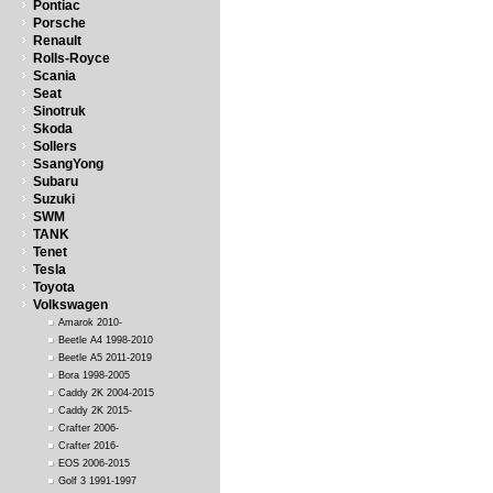
Pontiac
Porsche
Renault
Rolls-Royce
Scania
Seat
Sinotruk
Skoda
Sollers
SsangYong
Subaru
Suzuki
SWM
TANK
Tenet
Tesla
Toyota
Volkswagen
Amarok 2010-
Beetle A4 1998-2010
Beetle A5 2011-2019
Bora 1998-2005
Caddy 2K 2004-2015
Caddy 2K 2015-
Crafter 2006-
Crafter 2016-
EOS 2006-2015
Golf 3 1991-1997