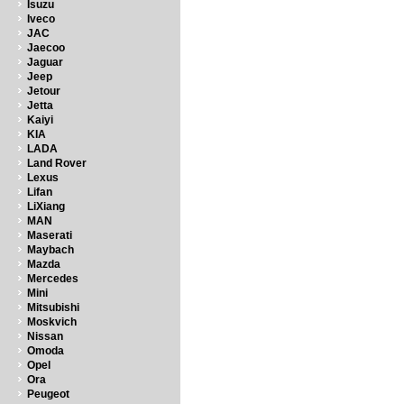
Isuzu
Iveco
JAC
Jaecoo
Jaguar
Jeep
Jetour
Jetta
Kaiyi
KIA
LADA
Land Rover
Lexus
Lifan
LiXiang
MAN
Maserati
Maybach
Mazda
Mercedes
Mini
Mitsubishi
Moskvich
Nissan
Omoda
Opel
Ora
Peugeot