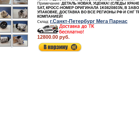
ДЕТАЛЬ НОВАЯ, УЦЕНКА! (СЛЕДЫ ХРАН
SAT, КРОСС-НОМЕР ОРИГИНАЛА 1K0820803N, В ЗАВ
УПАКОВКЕ, ДОСТАВКА ВО ВСЕ РЕГИОНЫ РФ И СНГ 
КОМПАНИЕЙ!
г.Санкт-Петербург Мега Парнас
12800.00 руб.