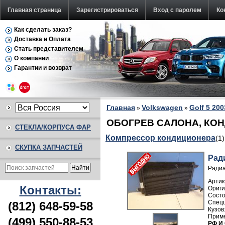
Главная страница
Зарегистрироваться
Вход с паролем
Ко
Как сделать заказ?
Доставка и Оплата
Стать представителем
О компании
Гарантии и возврат
Главная
Volkswagen
Golf 5 20
»
»
ОБОГРЕВ САЛОНА, КОНД
СТЕКЛА/КОРПУСА ФАР
Компрессор кондиционера
(1
СКУПКА ЗАПЧАСТЕЙ
Рад
Радиа
Артик
Контакты:
(812) 648-59-58
(499) 550-88-53
РФ И