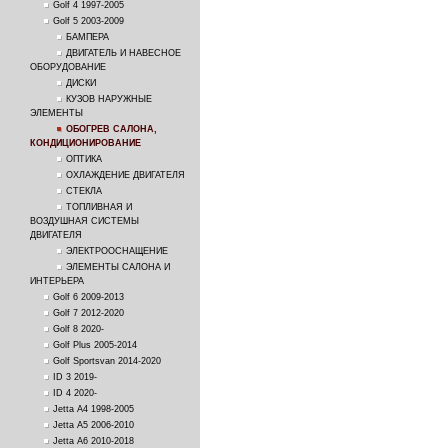
Golf 4 1997-2005
Golf 5 2003-2009
БАМПЕРА
ДВИГАТЕЛЬ И НАВЕСНОЕ
ОБОРУДОВАНИЕ
ДИСКИ
КУЗОВ НАРУЖНЫЕ
ЭЛЕМЕНТЫ
ОБОГРЕВ САЛОНА,
КОНДИЦИОНИРОВАНИЕ
ОПТИКА
ОХЛАЖДЕНИЕ ДВИГАТЕЛЯ
СТЕКЛА
ТОПЛИВНАЯ И
ВОЗДУШНАЯ СИСТЕМЫ
ДВИГАТЕЛЯ
ЭЛЕКТРООСНАЩЕНИЕ
ЭЛЕМЕНТЫ САЛОНА И
ИНТЕРЬЕРА
Golf 6 2009-2013
Golf 7 2012-2020
Golf 8 2020-
Golf Plus 2005-2014
Golf Sportsvan 2014-2020
ID 3 2019-
ID 4 2020-
Jetta A4 1998-2005
Jetta A5 2006-2010
Jetta A6 2010-2018