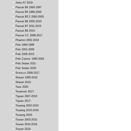
Jetta A7 2019-
Passat B4 1993-1997
Passat B5 1996-2000
Passat B5.5 2000-2005
Passat B6 2005-2010
Passat B7 2011-2015
Passat B8 2015-
Passat CC 2008-2017
Phaeton 2002-2016
Polo 1994-1999
Polo 2001-2009
Polo 2009-2015
Polo Classic 1995-2002
Polo Sedan 2011-
Polo Sedan 2020-
Scirocco 2008-2017
Sharan 1995-2010
Sharan 2010-
Taos 2020-
Teramont 2017-
Tiguan 2007-2016
Tiguan 2017-
Touareg 2002-2010
Touareg 2010-2018
Touareg 2018-
Touran 2003-2010
Touran 2010-2016
Touran 2016-