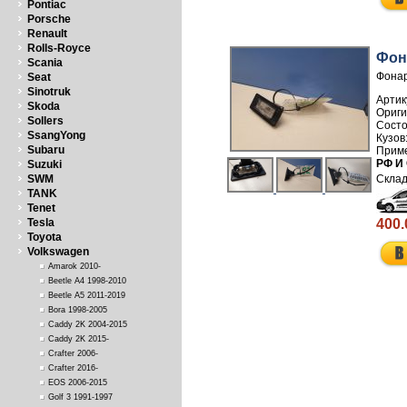
Pontiac
Porsche
Renault
Rolls-Royce
Фон
Scania
Фонар
Seat
Sinotruk
Артик
Skoda
Sollers
SsangYong
Subaru
РФ И
Suzuki
SWM
TANK
Tenet
400.
Tesla
Toyota
Volkswagen
Amarok 2010-
Beetle A4 1998-2010
Beetle A5 2011-2019
Bora 1998-2005
Caddy 2K 2004-2015
Caddy 2K 2015-
Crafter 2006-
Crafter 2016-
EOS 2006-2015
Golf 3 1991-1997