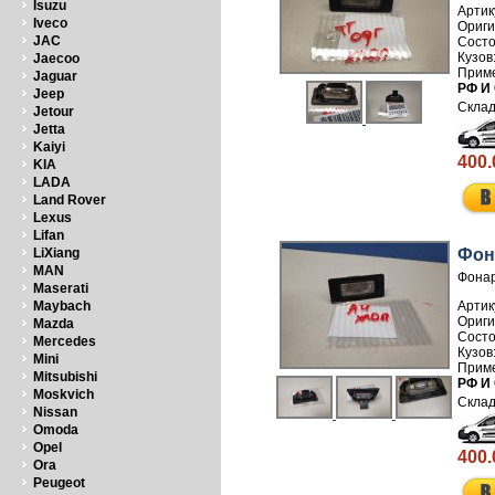
Isuzu
Артик
Iveco
JAC
Jaecoo
Jaguar
РФ И
Jeep
Jetour
Jetta
Kaiyi
400.
KIA
LADA
Land Rover
Lexus
Lifan
Фон
LiXiang
MAN
Фонар
Maserati
Артик
Maybach
Mazda
Mercedes
Mini
Mitsubishi
РФ И
Moskvich
Nissan
Omoda
Opel
400.
Ora
Peugeot