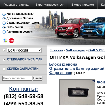
Главная страница
Зарегистрироваться
Вход с паролем
Ко
Как сделать заказ?
Доставка и Оплата
Стать представителем
О компании
Гарантии и возврат
Главная
Volkswagen
Golf 5 20
»
»
ОПТИКА Volkswagen Golf
СТЕКЛА/КОРПУСА ФАР
Блоки ксенона
Отражатель в бампер задний
СКУПКА ЗАПЧАСТЕЙ
Фара левая
(1) 6800р.
Фон
Фонар
Контакты:
Артик
(812) 648-59-58
(499) 550-88-53