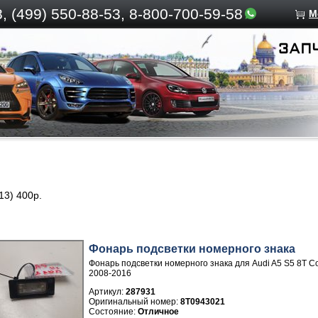
, (499)
550-88-53, 8-800-700-59-58
М
13) 400р.
Фонарь подсветки номерного знака
Фонарь подсветки номерного знака для Audi A5 S5 8T C
2008-2016
Артикул:
287931
8T0943021
Отличное