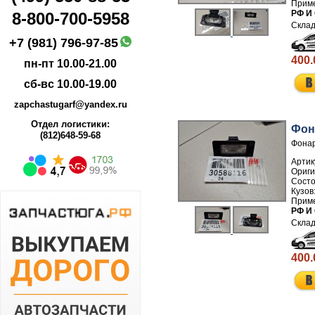
РФ И
8-800-700-5958
+7 (981) 796-97-85
400.
пн-пт 10.00-21.00
сб-вс 10.00-19.00
zapchastugarf@yandex.ru
Отдел логистики:
Фон
(812)648-59-68
Фонар
Артик
РФ И
400.