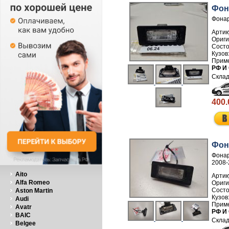
Фон
Фонар
Артик
РФ И
400.
Фон
Фонар
2008-
Aito
Артик
Alfa Romeo
Aston Martin
Audi
Avatr
РФ И
BAIC
Belgee