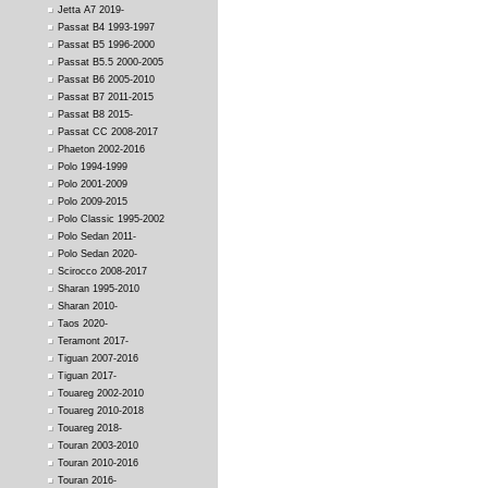
Jetta A7 2019-
Passat B4 1993-1997
Passat B5 1996-2000
Passat B5.5 2000-2005
Passat B6 2005-2010
Passat B7 2011-2015
Passat B8 2015-
Passat CC 2008-2017
Phaeton 2002-2016
Polo 1994-1999
Polo 2001-2009
Polo 2009-2015
Polo Classic 1995-2002
Polo Sedan 2011-
Polo Sedan 2020-
Scirocco 2008-2017
Sharan 1995-2010
Sharan 2010-
Taos 2020-
Teramont 2017-
Tiguan 2007-2016
Tiguan 2017-
Touareg 2002-2010
Touareg 2010-2018
Touareg 2018-
Touran 2003-2010
Touran 2010-2016
Touran 2016-