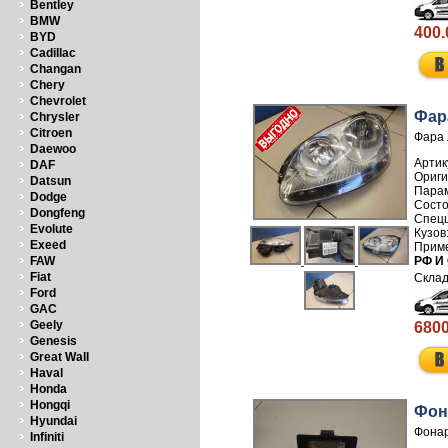
Bentley
BMW
400.
BYD
Cadillac
Changan
Chery
Chevrolet
Фар
Chrysler
Citroen
Фара 
Daewoo
Артик
DAF
Datsun
Dodge
Dongfeng
Evolute
Exeed
РФ И
FAW
Fiat
Ford
GAC
Geely
6800
Genesis
Great Wall
Haval
Honda
Hongqi
Фон
Hyundai
Фонар
Infiniti