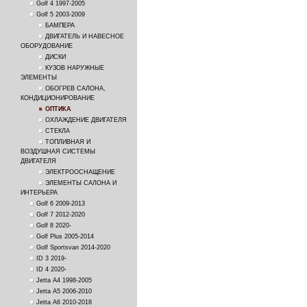
Golf 4 1997-2005
Golf 5 2003-2009
БАМПЕРА
ДВИГАТЕЛЬ И НАВЕСНОЕ
ОБОРУДОВАНИЕ
ДИСКИ
КУЗОВ НАРУЖНЫЕ
ЭЛЕМЕНТЫ
ОБОГРЕВ САЛОНА,
КОНДИЦИОНИРОВАНИЕ
ОПТИКА
ОХЛАЖДЕНИЕ ДВИГАТЕЛЯ
СТЕКЛА
ТОПЛИВНАЯ И
ВОЗДУШНАЯ СИСТЕМЫ
ДВИГАТЕЛЯ
ЭЛЕКТРООСНАЩЕНИЕ
ЭЛЕМЕНТЫ САЛОНА И
ИНТЕРЬЕРА
Golf 6 2009-2013
Golf 7 2012-2020
Golf 8 2020-
Golf Plus 2005-2014
Golf Sportsvan 2014-2020
ID 3 2019-
ID 4 2020-
Jetta A4 1998-2005
Jetta A5 2006-2010
Jetta A6 2010-2018