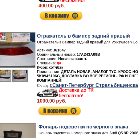
400.00 руб.
Отражатель в бампер задний правый
Отражатель в бампер задний правый для Volkswagen Gol
Артикул:
361647
17A243A09B
Новая запчасть
да
хэтчбэк
ДЕТАЛЬ НОВАЯ, АНАЛОГ TYC, КРОСС-Н
5K0945106G, ДОСТАВКА ВО ВСЕ РЕГИОНЫ РФ И СН
КОМПАНИЕЙ!
г.Санкт-Петербург Стрельбищенск
1000.00 руб.
Фонарь подсветки номерного знака
Фонарь подсветки номерного знака для Audi Q5 8R 200