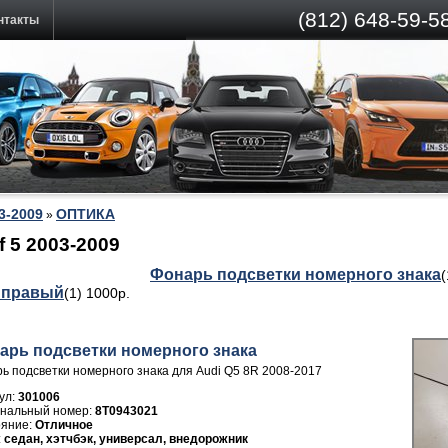
(812)
648-59-58
нтакты
03-2009
ОПТИКА
»
 5 2003-2009
Фонарь подсветки номерного знака
(
 правый
(1) 1000р.
арь подсветки номерного знака
ь подсветки номерного знака для Audi Q5 8R 2008-2017
ул:
301006
8T0943021
Отличное
седан, хэтчбэк, универсал, внедорожник