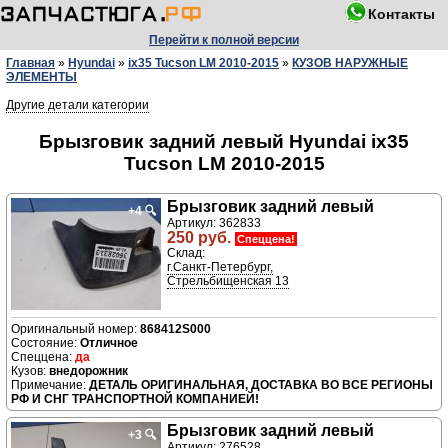
Контакты
Перейти к полной версии
Главная
»
Hyundai
»
ix35 Tucson LM 2010-2015
»
КУЗОВ НАРУЖНЫЕ
ЭЛЕМЕНТЫ
Другие детали категории
Брызговик задний левый Hyundai ix35
Tucson LM 2010-2015
Брызговик задний левый
+4
🔍
Артикул: 362833
250 руб.
Спеццена!
Склад:
г.Санкт-Петербург,
Стрельбищенская 13
868412S000
Отличное
да
внедорожник
ДЕТАЛЬ ОРИГИНАЛЬНАЯ, ДОСТАВКА ВО ВСЕ РЕГИОНЫ
РФ И СНГ ТРАНСПОРТНОЙ КОМПАНИЕЙ!
Брызговик задний левый
+3
🔍
Артикул: 276528