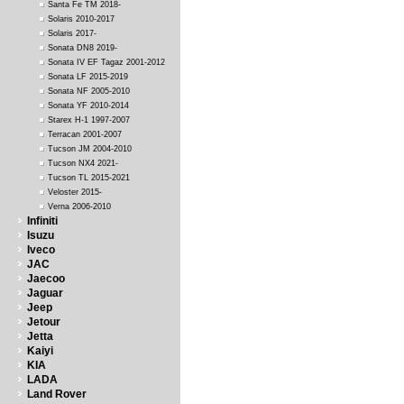
Santa Fe TM 2018-
Solaris 2010-2017
Solaris 2017-
Sonata DN8 2019-
Sonata IV EF Tagaz 2001-2012
Sonata LF 2015-2019
Sonata NF 2005-2010
Sonata YF 2010-2014
Starex H-1 1997-2007
Terracan 2001-2007
Tucson JM 2004-2010
Tucson NX4 2021-
Tucson TL 2015-2021
Veloster 2015-
Verna 2006-2010
Infiniti
Isuzu
Iveco
JAC
Jaecoo
Jaguar
Jeep
Jetour
Jetta
Kaiyi
KIA
LADA
Land Rover