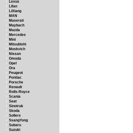
Lexus
Lifan
LiXiang
MAN
Maserati
Maybach
Mazda
Mercedes
Mini
Mitsubishi
Moskvich
Nissan
Omoda
Opel
Ora
Peugeot
Pontiac
Porsche
Renault
Rolls-Royce
Scania
Seat
Sinotruk
Skoda
Sollers
SsangYong
Subaru
Suzuki